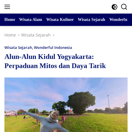
Skip
to
content
Home
Wisata Alam
Wisata Kuliner
Wisata Sejarah
Wonderful I
Home
Wisata Sejarah
Wisata Sejarah
,
Wonderful Indonesia
Alun-Alun Kidul Yogyakarta:
Perpaduan Mitos dan Daya Tarik