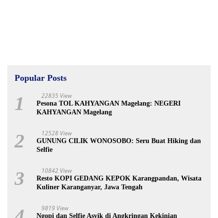
Popular Posts
22835 View
1
Pesona TOL KAHYANGAN Magelang: NEGERI
KAHYANGAN Magelang
12528 View
2
GUNUNG CILIK WONOSOBO: Seru Buat Hiking dan
Selfie
10842 View
3
Resto KOPI GEDANG KEPOK Karangpandan, Wisata
Kuliner Karanganyar, Jawa Tengah
9819 View
4
Ngopi dan Selfie Asyik di Angkringan Kekinian