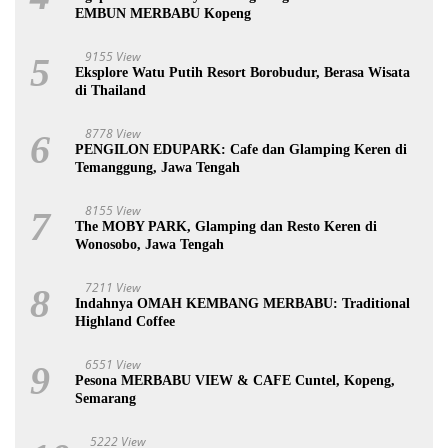
EMBUN MERBABU Kopeng
9155 View
5
Eksplore Watu Putih Resort Borobudur, Berasa Wisata
di Thailand
8778 View
6
PENGILON EDUPARK: Cafe dan Glamping Keren di
Temanggung, Jawa Tengah
8155 View
7
The MOBY PARK, Glamping dan Resto Keren di
Wonosobo, Jawa Tengah
7211 View
8
Indahnya OMAH KEMBANG MERBABU: Traditional
Highland Coffee
6551 View
9
Pesona MERBABU VIEW & CAFE Cuntel, Kopeng,
Semarang
5222 View