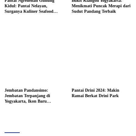
Pantai Ngrenehan Gunung
Bukit Klangon Yogyakarta:
Kidul: Pantai Nelayan,
Menikmati Puncak Merapi dari
Surganya Kuliner Seafood
Sudut Pandang Terbaik
Yogyakarta
Jembatan Pandansimo:
Pantai Drini 2024: Makin
Jembatan Terpanjang di
Ramai Berkat Drini Park
Yogyakarta, Ikon Baru
Yogyakarta