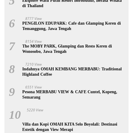
5
Eksplore Watu Putih Resort Borobudur, Berasa Wisata
di Thailand
8777 View
6
PENGILON EDUPARK: Cafe dan Glamping Keren di
Temanggung, Jawa Tengah
8154 View
7
The MOBY PARK, Glamping dan Resto Keren di
Wonosobo, Jawa Tengah
7210 View
8
Indahnya OMAH KEMBANG MERBABU: Traditional
Highland Coffee
6551 View
9
Pesona MERBABU VIEW & CAFE Cuntel, Kopeng,
Semarang
5220 View
10
Villa dan Kopi OMAH KITA Selo Boyolali: Destinasi
Estetik dengan View Merapi