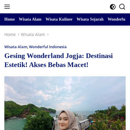
Skip
to
content
Home
Wisata Alam
Wisata Kuliner
Wisata Sejarah
Wonderful I
Home
Wisata Alam
Wisata Alam
,
Wonderful Indonesia
Gesing Wonderland Jogja: Destinasi
Estetik! Akses Bebas Macet!