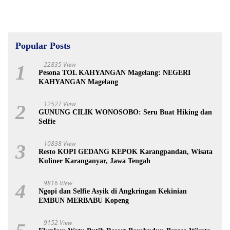
Popular Posts
22835 View
1
Pesona TOL KAHYANGAN Magelang: NEGERI
KAHYANGAN Magelang
12527 View
2
GUNUNG CILIK WONOSOBO: Seru Buat Hiking dan
Selfie
10838 View
3
Resto KOPI GEDANG KEPOK Karangpandan, Wisata
Kuliner Karanganyar, Jawa Tengah
9816 View
4
Ngopi dan Selfie Asyik di Angkringan Kekinian
EMBUN MERBABU Kopeng
9152 View