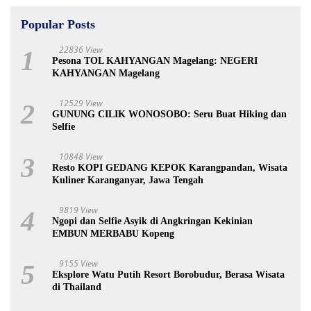
Popular Posts
22836 View
1
Pesona TOL KAHYANGAN Magelang: NEGERI
KAHYANGAN Magelang
12529 View
2
GUNUNG CILIK WONOSOBO: Seru Buat Hiking dan
Selfie
10848 View
3
Resto KOPI GEDANG KEPOK Karangpandan, Wisata
Kuliner Karanganyar, Jawa Tengah
9819 View
4
Ngopi dan Selfie Asyik di Angkringan Kekinian
EMBUN MERBABU Kopeng
9155 View
5
Eksplore Watu Putih Resort Borobudur, Berasa Wisata
di Thailand