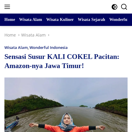
Skip
to
content
Home
Wisata Alam
Wisata Kuliner
Wisata Sejarah
Wonderful I
Home
Wisata Alam
Wisata Alam
,
Wonderful Indonesia
Sensasi Susur KALI COKEL Pacitan:
Amazon-nya Jawa Timur!