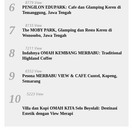
8779 View
6
PENGILON EDUPARK: Cafe dan Glamping Keren di
Temanggung, Jawa Tengah
8155 View
7
The MOBY PARK, Glamping dan Resto Keren di
Wonosobo, Jawa Tengah
7211 View
8
Indahnya OMAH KEMBANG MERBABU: Traditional
Highland Coffee
6552 View
9
Pesona MERBABU VIEW & CAFE Cuntel, Kopeng,
Semarang
5223 View
10
Villa dan Kopi OMAH KITA Selo Boyolali: Destinasi
Estetik dengan View Merapi