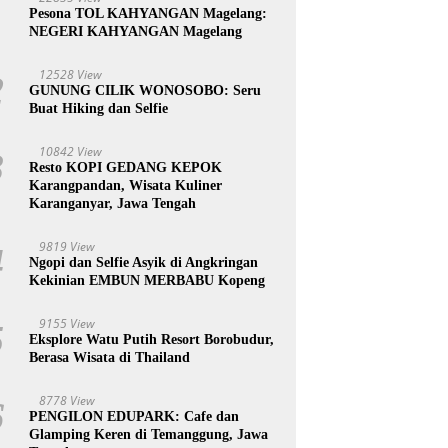
1
Pesona TOL KAHYANGAN Magelang:
NEGERI KAHYANGAN Magelang
12528 View
2
GUNUNG CILIK WONOSOBO: Seru
Buat Hiking dan Selfie
10842 View
3
Resto KOPI GEDANG KEPOK
Karangpandan, Wisata Kuliner
Karanganyar, Jawa Tengah
9819 View
4
Ngopi dan Selfie Asyik di Angkringan
Kekinian EMBUN MERBABU Kopeng
9155 View
5
Eksplore Watu Putih Resort Borobudur,
Berasa Wisata di Thailand
8778 View
6
PENGILON EDUPARK: Cafe dan
Glamping Keren di Temanggung, Jawa