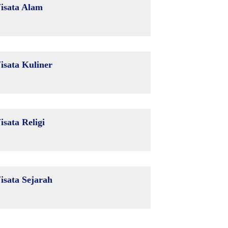
isata Alam
isata Kuliner
isata Religi
isata Sejarah