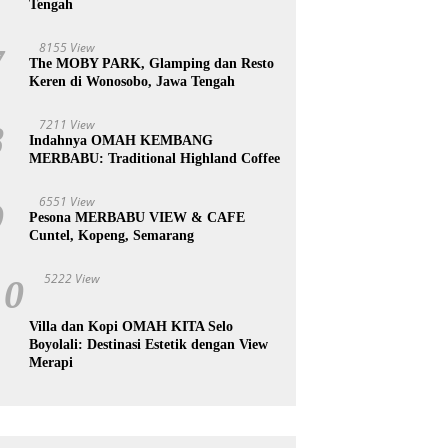
Tengah
8155 View
7
The MOBY PARK, Glamping dan Resto
Keren di Wonosobo, Jawa Tengah
7211 View
8
Indahnya OMAH KEMBANG
MERBABU: Traditional Highland Coffee
6551 View
9
Pesona MERBABU VIEW & CAFE
Cuntel, Kopeng, Semarang
5222 View
10
Villa dan Kopi OMAH KITA Selo
Boyolali: Destinasi Estetik dengan View
Merapi