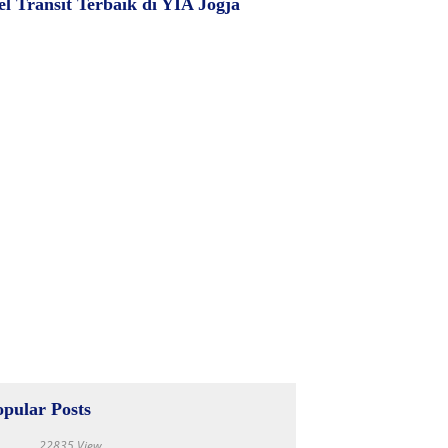
el Transit Terbaik di YIA Jogja
opular Posts
22835 View