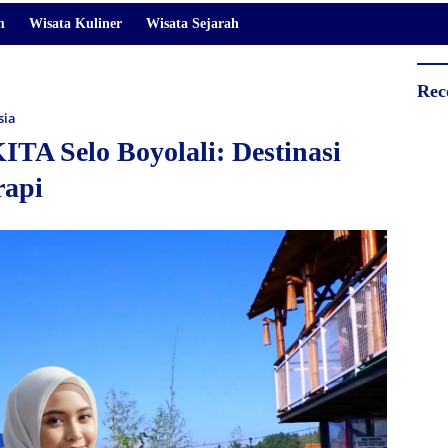
m
Wisata Kuliner
Wisata Sejarah
Rec
sia
TA Selo Boyolali: Destinasi
rapi