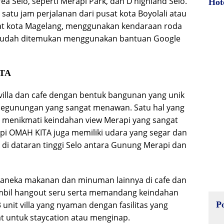
rea Selo, seperti Merapi Park, dan D’highland Selo.
Hot
 satu jam perjalanan dari pusat kota Boyolali atau
sat kota Magelang, menggunakan kendaraan roda
 mudah ditemukan menggunakan bantuan Google
ITA
villa dan cafe dengan bentuk bangunan yang unik
a pegunungan yang sangat menawan. Satu hal yang
 menikmati keindahan view Merapi yang sangat
n Kopi OMAH KITA juga memiliki udara yang segar dan
 di dataran tinggi Selo antara Gunung Merapi dan
aneka makanan dan minuman lainnya di cafe dan
ambil hangout seru serta memandang keindahan
P
unit villa yang nyaman dengan fasilitas yang
t untuk staycation atau menginap.