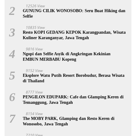
12526 View
2
GUNUNG CILIK WONOSOBO: Seru Buat Hiking dan
Selfie
10835 View
3
Resto KOPI GEDANG KEPOK Karangpandan, Wisata
Kuliner Karanganyar, Jawa Tengah
9816 View
4
Ngopi dan Selfie Asyik di Angkringan Kekinian
EMBUN MERBABU Kopeng
9152 View
5
Eksplore Watu Putih Resort Borobudur, Berasa Wisata
di Thailand
8777 View
6
PENGILON EDUPARK: Cafe dan Glamping Keren di
Temanggung, Jawa Tengah
8154 View
7
The MOBY PARK, Glamping dan Resto Keren di
Wonosobo, Jawa Tengah
7210 View