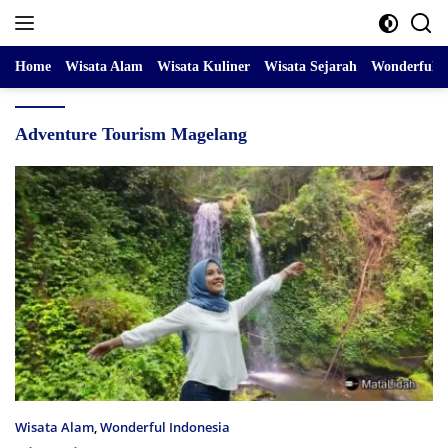
Skip
to
content
Home
Wisata Alam
Wisata Kuliner
Wisata Sejarah
Wonderful I
Adventure Tourism Magelang
Wisata Alam
,
Wonderful Indonesia