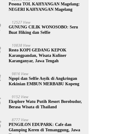
1
Pesona TOL KAHYANGAN Magelang:
NEGERI KAHYANGAN Magelang
12527 View
2
GUNUNG CILIK WONOSOBO: Seru
Buat Hiking dan Selfie
10838 View
3
Resto KOPI GEDANG KEPOK
Karangpandan, Wisata Kuliner
Karanganyar, Jawa Tengah
9816 View
4
Ngopi dan Selfie Asyik di Angkringan
Kekinian EMBUN MERBABU Kopeng
9152 View
5
Eksplore Watu Putih Resort Borobudur,
Berasa Wisata di Thailand
8777 View
6
PENGILON EDUPARK: Cafe dan
Glamping Keren di Temanggung, Jawa