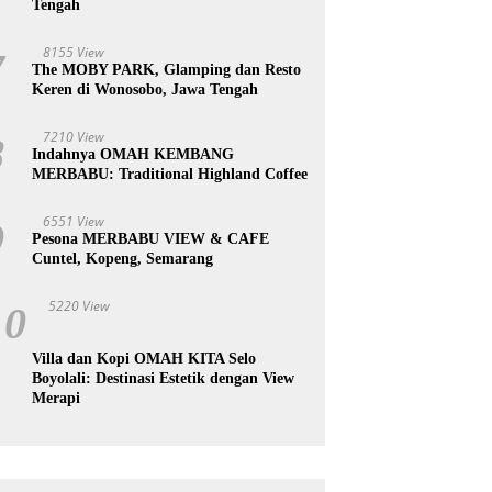
Tengah
8155 View
7
The MOBY PARK, Glamping dan Resto
Keren di Wonosobo, Jawa Tengah
7210 View
8
Indahnya OMAH KEMBANG
MERBABU: Traditional Highland Coffee
6551 View
9
Pesona MERBABU VIEW & CAFE
Cuntel, Kopeng, Semarang
5220 View
10
Villa dan Kopi OMAH KITA Selo
Boyolali: Destinasi Estetik dengan View
Merapi