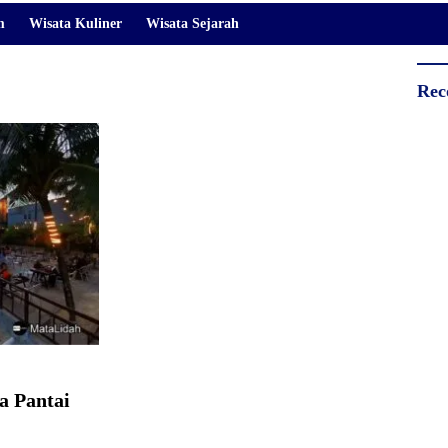
m
Wisata Kuliner
Wisata Sejarah
Rec
a Pantai