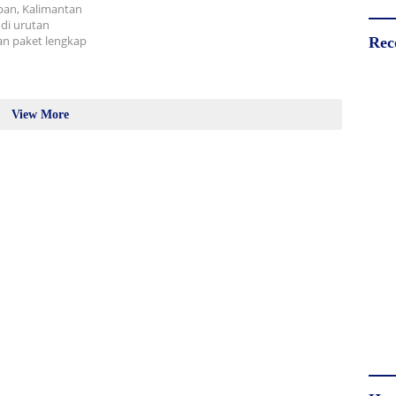
apan, Kalimantan
di urutan
an paket lengkap
Rec
View More