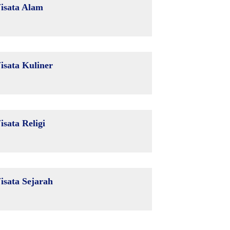
isata Alam
isata Kuliner
isata Religi
isata Sejarah