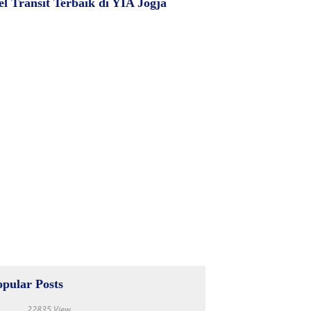
el Transit Terbaik di YIA Jogja
opular Posts
22835 View