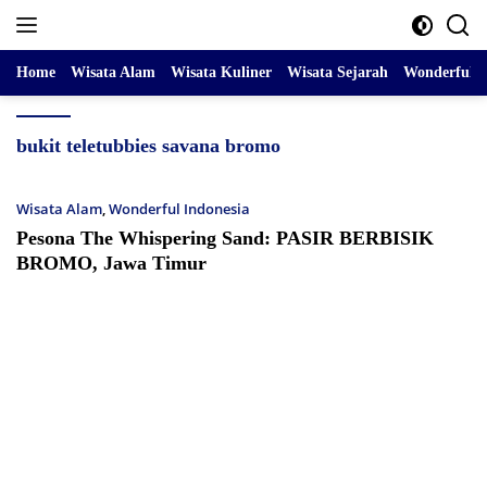
Skip
to
content
Home
Wisata Alam
Wisata Kuliner
Wisata Sejarah
Wonderful I
bukit teletubbies savana bromo
Wisata Alam
,
Wonderful Indonesia
Pesona The Whispering Sand: PASIR BERBISIK
BROMO, Jawa Timur