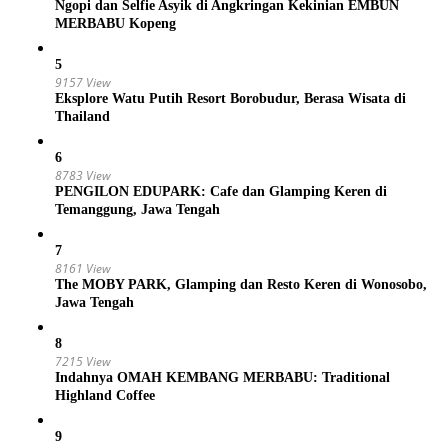
Ngopi dan Selfie Asyik di Angkringan Kekinian EMBUN
MERBABU Kopeng
5
9157 View
Eksplore Watu Putih Resort Borobudur, Berasa Wisata di
Thailand
6
8783 View
PENGILON EDUPARK: Cafe dan Glamping Keren di
Temanggung, Jawa Tengah
7
8161 View
The MOBY PARK, Glamping dan Resto Keren di Wonosobo,
Jawa Tengah
8
7215 View
Indahnya OMAH KEMBANG MERBABU: Traditional
Highland Coffee
9