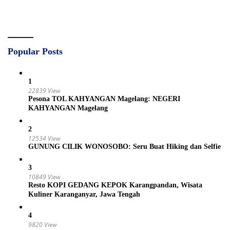
Popular Posts
1
22839 View
Pesona TOL KAHYANGAN Magelang: NEGERI
KAHYANGAN Magelang
2
12534 View
GUNUNG CILIK WONOSOBO: Seru Buat Hiking dan Selfie
3
10849 View
Resto KOPI GEDANG KEPOK Karangpandan, Wisata
Kuliner Karanganyar, Jawa Tengah
4
9820 View