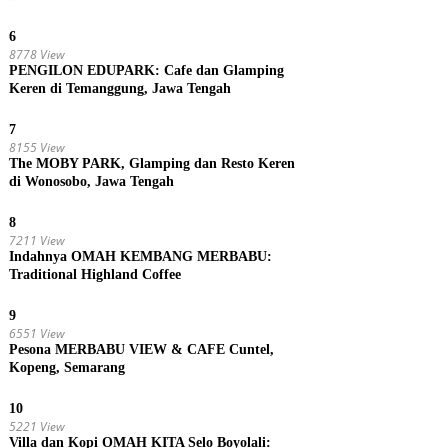
6
8778 View
PENGILON EDUPARK: Cafe dan Glamping
Keren di Temanggung, Jawa Tengah
7
8155 View
The MOBY PARK, Glamping dan Resto Keren
di Wonosobo, Jawa Tengah
8
7211 View
Indahnya OMAH KEMBANG MERBABU:
Traditional Highland Coffee
9
6551 View
Pesona MERBABU VIEW & CAFE Cuntel,
Kopeng, Semarang
10
5221 View
Villa dan Kopi OMAH KITA Selo Boyolali: