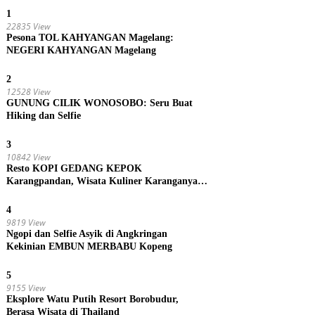
1
22835 View
Pesona TOL KAHYANGAN Magelang:
NEGERI KAHYANGAN Magelang
2
12528 View
GUNUNG CILIK WONOSOBO: Seru Buat
Hiking dan Selfie
3
10842 View
Resto KOPI GEDANG KEPOK
Karangpandan, Wisata Kuliner Karanganyar,
Jawa Tengah
4
9819 View
Ngopi dan Selfie Asyik di Angkringan
Kekinian EMBUN MERBABU Kopeng
5
9155 View
Eksplore Watu Putih Resort Borobudur,
Berasa Wisata di Thailand