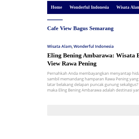
Home
Wonderful Indonesia
Wisata Ala
Cafe View Bagus Semarang
Wisata Alam
,
Wonderful Indonesia
Eling Bening Ambarawa: Wisata E
View Rawa Pening
Pernahkah Anda membayangkan menyantap hida
sambil memandang hamparan Rawa Pening yang
latar belakang delapan puncak gunung sekaligus? 
maka Eling Bening Ambarawa adalah destinasi ya