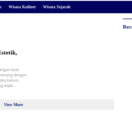
m
Wisata Kuliner
Wisata Sejarah
Rec
stetik,
ngan lezat
 tenang dengan
Jika belum,
ng wajib…
View More