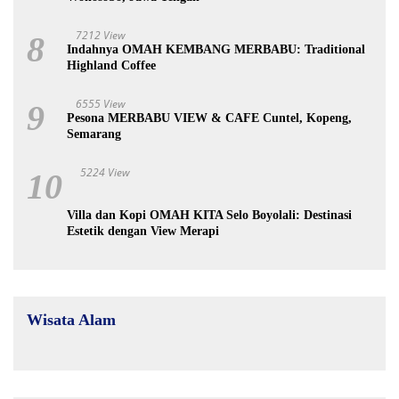
7212 View
8
Indahnya OMAH KEMBANG MERBABU: Traditional
Highland Coffee
6555 View
9
Pesona MERBABU VIEW & CAFE Cuntel, Kopeng,
Semarang
5224 View
10
Villa dan Kopi OMAH KITA Selo Boyolali: Destinasi
Estetik dengan View Merapi
Wisata Alam