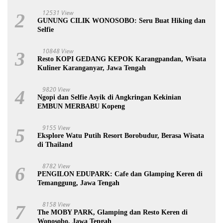
12531 View
2
GUNUNG CILIK WONOSOBO: Seru Buat Hiking dan
Selfie
10848 View
3
Resto KOPI GEDANG KEPOK Karangpandan, Wisata
Kuliner Karanganyar, Jawa Tengah
9820 View
4
Ngopi dan Selfie Asyik di Angkringan Kekinian
EMBUN MERBABU Kopeng
9155 View
5
Eksplore Watu Putih Resort Borobudur, Berasa Wisata
di Thailand
8782 View
6
PENGILON EDUPARK: Cafe dan Glamping Keren di
Temanggung, Jawa Tengah
8158 View
7
The MOBY PARK, Glamping dan Resto Keren di
Wonosobo, Jawa Tengah