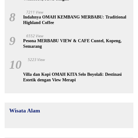
7211 View
8
Indahnya OMAH KEMBANG MERBABU: Traditional
Highland Coffee
6552 View
9
Pesona MERBABU VIEW & CAFE Cuntel, Kopeng,
Semarang
5223 View
10
Villa dan Kopi OMAH KITA Selo Boyolali: Destinasi
Estetik dengan View Merapi
Wisata Alam