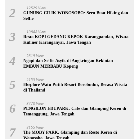
12529 View
2
GUNUNG CILIK WONOSOBO: Seru Buat Hiking dan
Selfie
10848 View
3
Resto KOPI GEDANG KEPOK Karangpandan, Wisata
Kuliner Karanganyar, Jawa Tengah
9819 View
4
Ngopi dan Selfie Asyik di Angkringan Kekinian
EMBUN MERBABU Kopeng
9155 View
5
Eksplore Watu Putih Resort Borobudur, Berasa Wisata
di Thailand
8778 View
6
PENGILON EDUPARK: Cafe dan Glamping Keren di
Temanggung, Jawa Tengah
8155 View
7
The MOBY PARK, Glamping dan Resto Keren di
Wonosobo, Jawa Tengah