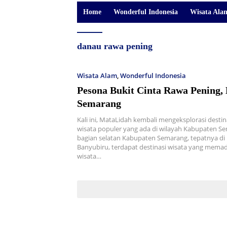
Home
Wonderful Indonesia
Wisata Ala
danau rawa pening
Wisata Alam
,
Wonderful Indonesia
Pesona Bukit Cinta Rawa Pening,
Semarang
Kali ini, MataLidah kembali mengeksplorasi destin
wisata populer yang ada di wilayah Kabupaten Se
bagian selatan Kabupaten Semarang, tepatnya d
Banyubiru, terdapat destinasi wisata yang mem
wisata…