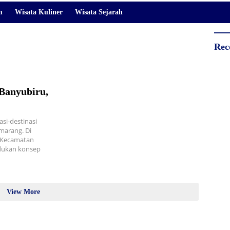
m
Wisata Kuliner
Wisata Sejarah
Rec
 Banyubiru,
asi-destinasi
marang. Di
i Kecamatan
adukan konsep
View More