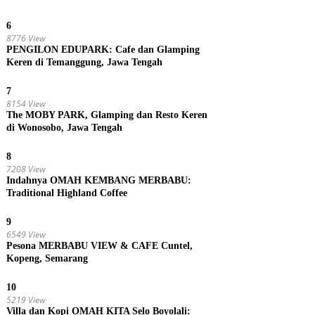
6
8776 View
PENGILON EDUPARK: Cafe dan Glamping
Keren di Temanggung, Jawa Tengah
7
8154 View
The MOBY PARK, Glamping dan Resto Keren
di Wonosobo, Jawa Tengah
8
7208 View
Indahnya OMAH KEMBANG MERBABU:
Traditional Highland Coffee
9
6549 View
Pesona MERBABU VIEW & CAFE Cuntel,
Kopeng, Semarang
10
5219 View
Villa dan Kopi OMAH KITA Selo Boyolali: