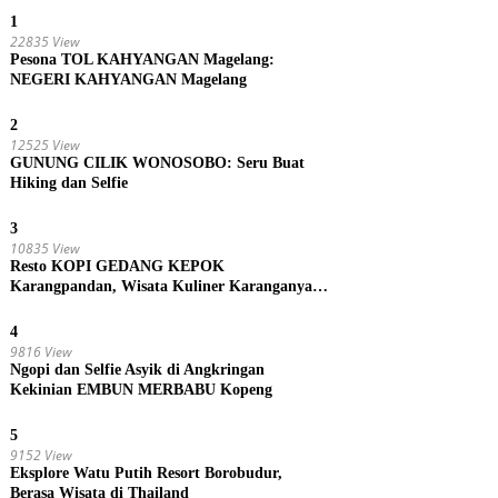
1
22835 View
Pesona TOL KAHYANGAN Magelang:
NEGERI KAHYANGAN Magelang
2
12525 View
GUNUNG CILIK WONOSOBO: Seru Buat
Hiking dan Selfie
3
10835 View
Resto KOPI GEDANG KEPOK
Karangpandan, Wisata Kuliner Karanganyar,
Jawa Tengah
4
9816 View
Ngopi dan Selfie Asyik di Angkringan
Kekinian EMBUN MERBABU Kopeng
5
9152 View
Eksplore Watu Putih Resort Borobudur,
Berasa Wisata di Thailand