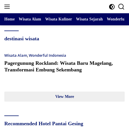
Skip
to
content
Home
Wisata Alam
Wisata Kuliner
Wisata Sejarah
Wonderful I
destinasi wisata
Wisata Alam
,
Wonderful Indonesia
Pagergunung Rockland: Wisata Baru Magelang,
Transformasi Embung Sekembang
View More
Recommended Hotel Pantai Gesing