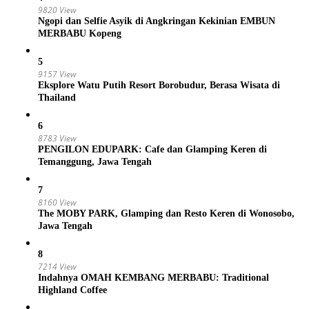
9820 View
Ngopi dan Selfie Asyik di Angkringan Kekinian EMBUN
MERBABU Kopeng
5
9157 View
Eksplore Watu Putih Resort Borobudur, Berasa Wisata di
Thailand
6
8783 View
PENGILON EDUPARK: Cafe dan Glamping Keren di
Temanggung, Jawa Tengah
7
8160 View
The MOBY PARK, Glamping dan Resto Keren di Wonosobo,
Jawa Tengah
8
7214 View
Indahnya OMAH KEMBANG MERBABU: Traditional
Highland Coffee