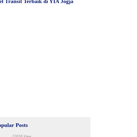
el Transit Terbaik di YIA Jogja
opular Posts
22836 View