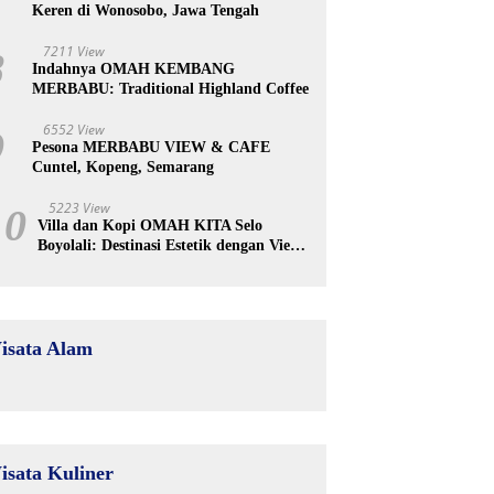
Keren di Wonosobo, Jawa Tengah
7211 View
8
Indahnya OMAH KEMBANG
MERBABU: Traditional Highland Coffee
6552 View
9
Pesona MERBABU VIEW & CAFE
Cuntel, Kopeng, Semarang
5223 View
10
Villa dan Kopi OMAH KITA Selo
Boyolali: Destinasi Estetik dengan View
Merapi
isata Alam
isata Kuliner