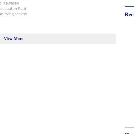
di Kawasan
o, Lautan Pasir
o. Yang seakan
Rec
View More