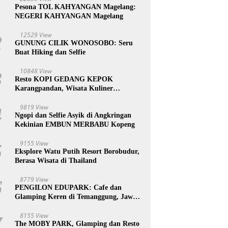
1
Pesona TOL KAHYANGAN Magelang:
NEGERI KAHYANGAN Magelang
12529 View
2
GUNUNG CILIK WONOSOBO: Seru
Buat Hiking dan Selfie
10848 View
3
Resto KOPI GEDANG KEPOK
Karangpandan, Wisata Kuliner
Karanganyar, Jawa Tengah
9819 View
4
Ngopi dan Selfie Asyik di Angkringan
Kekinian EMBUN MERBABU Kopeng
9155 View
5
Eksplore Watu Putih Resort Borobudur,
Berasa Wisata di Thailand
8779 View
6
PENGILON EDUPARK: Cafe dan
Glamping Keren di Temanggung, Jawa
Tengah
8155 View
7
The MOBY PARK, Glamping dan Resto