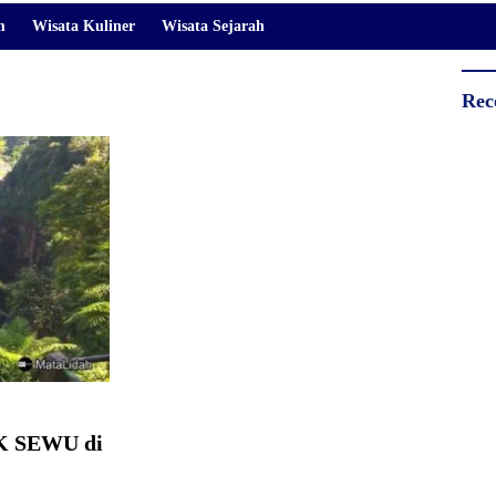
m
Wisata Kuliner
Wisata Sejarah
Rec
K SEWU di