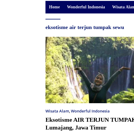
Home
Wonderful Indonesia
Wisata Ala
eksotisme air terjun tumpak sewu
Wisata Alam
,
Wonderful Indonesia
Eksotisme AIR TERJUN TUMPA
Lumajang, Jawa Timur