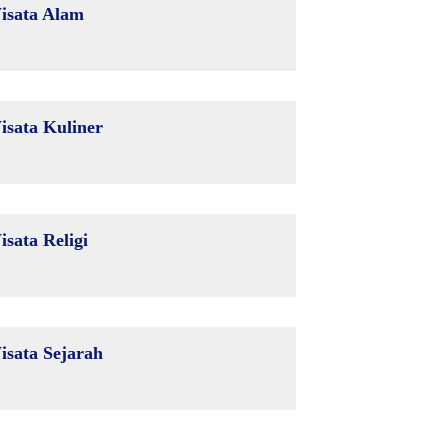
isata Alam
isata Kuliner
isata Religi
isata Sejarah