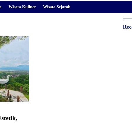
m
Wisata Kuliner
Wisata Sejarah
Rec
stetik,