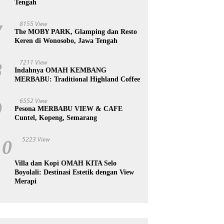
Tengah
8155 View
7
The MOBY PARK, Glamping dan Resto
Keren di Wonosobo, Jawa Tengah
7211 View
8
Indahnya OMAH KEMBANG
MERBABU: Traditional Highland Coffee
6552 View
9
Pesona MERBABU VIEW & CAFE
Cuntel, Kopeng, Semarang
5223 View
10
Villa dan Kopi OMAH KITA Selo
Boyolali: Destinasi Estetik dengan View
Merapi