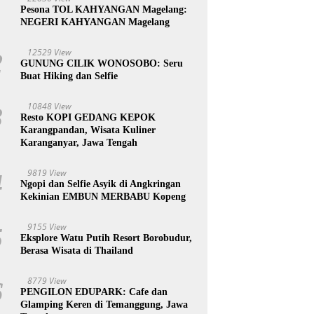
1
Pesona TOL KAHYANGAN Magelang:
NEGERI KAHYANGAN Magelang
12529 View
2
GUNUNG CILIK WONOSOBO: Seru
Buat Hiking dan Selfie
10848 View
3
Resto KOPI GEDANG KEPOK
Karangpandan, Wisata Kuliner
Karanganyar, Jawa Tengah
9819 View
4
Ngopi dan Selfie Asyik di Angkringan
Kekinian EMBUN MERBABU Kopeng
9155 View
5
Eksplore Watu Putih Resort Borobudur,
Berasa Wisata di Thailand
8779 View
6
PENGILON EDUPARK: Cafe dan
Glamping Keren di Temanggung, Jawa