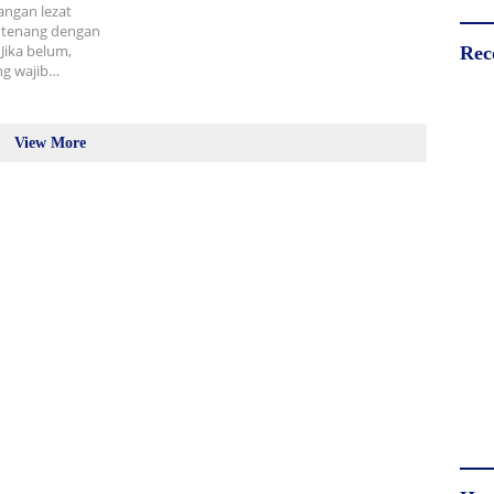
ngan lezat
 tenang dengan
Jika belum,
Rec
ng wajib…
View More