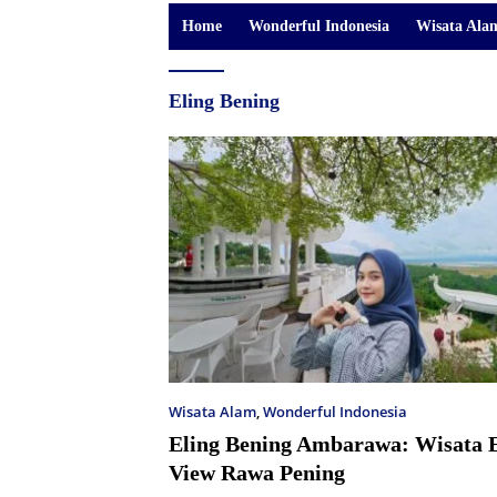
Home
Wonderful Indonesia
Wisata Ala
Eling Bening
Wisata Alam
,
Wonderful Indonesia
Eling Bening Ambarawa: Wisata E
View Rawa Pening