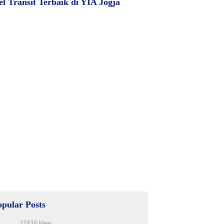
el Transit Terbaik di YIA Jogja
opular Posts
22836 View