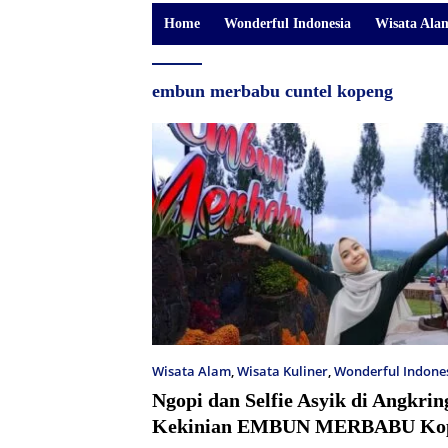
Home
Wonderful Indonesia
Wisata Ala
embun merbabu cuntel kopeng
Wisata Alam
,
Wisata Kuliner
,
Wonderful Indone
Ngopi dan Selfie Asyik di Angkri
Kekinian EMBUN MERBABU Ko