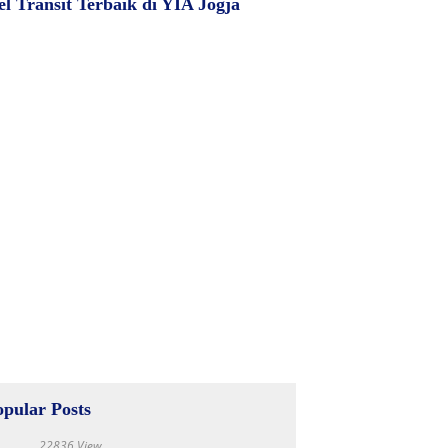
el Transit Terbaik di YIA Jogja
opular Posts
22836 View