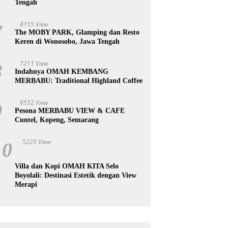
Tengah
8155 View
7
The MOBY PARK, Glamping dan Resto
Keren di Wonosobo, Jawa Tengah
7211 View
8
Indahnya OMAH KEMBANG
MERBABU: Traditional Highland Coffee
6552 View
9
Pesona MERBABU VIEW & CAFE
Cuntel, Kopeng, Semarang
5223 View
10
Villa dan Kopi OMAH KITA Selo
Boyolali: Destinasi Estetik dengan View
Merapi