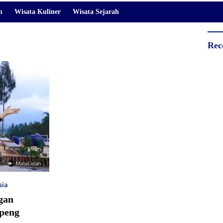
m
Wisata Kuliner
Wisata Sejarah
Rec
sia
ngan
peng