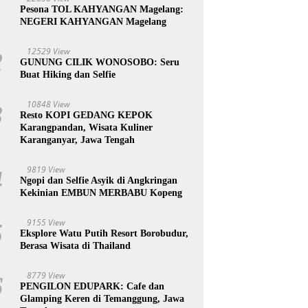
1
Pesona TOL KAHYANGAN Magelang:
NEGERI KAHYANGAN Magelang
12529 View
2
GUNUNG CILIK WONOSOBO: Seru
Buat Hiking dan Selfie
10848 View
3
Resto KOPI GEDANG KEPOK
Karangpandan, Wisata Kuliner
Karanganyar, Jawa Tengah
9819 View
4
Ngopi dan Selfie Asyik di Angkringan
Kekinian EMBUN MERBABU Kopeng
9155 View
5
Eksplore Watu Putih Resort Borobudur,
Berasa Wisata di Thailand
8779 View
6
PENGILON EDUPARK: Cafe dan
Glamping Keren di Temanggung, Jawa