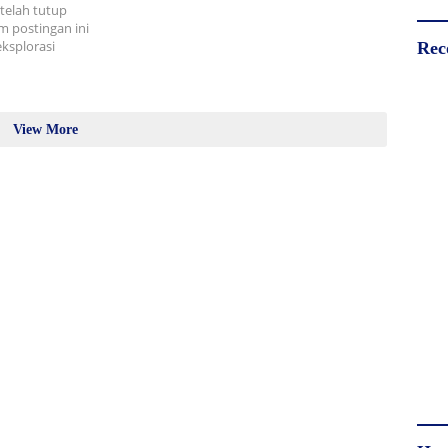
telah tutup
m postingan ini
eksplorasi
Rec
View More