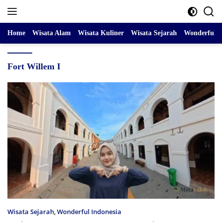
Skip
to
content
Home
Wisata Alam
Wisata Kuliner
Wisata Sejarah
Wonderful I
Fort Willem I
Wisata Sejarah
,
Wonderful Indonesia