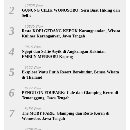
12525 View
2
GUNUNG CILIK WONOSOBO: Seru Buat Hiking dan
Selfie
10835 View
3
Resto KOPI GEDANG KEPOK Karangpandan, Wisata
Kuliner Karanganyar, Jawa Tengah
9816 View
4
Ngopi dan Selfie Asyik di Angkringan Kekinian
EMBUN MERBABU Kopeng
9152 View
5
Eksplore Watu Putih Resort Borobudur, Berasa Wisata
di Thailand
8777 View
6
PENGILON EDUPARK: Cafe dan Glamping Keren di
Temanggung, Jawa Tengah
8154 View
7
The MOBY PARK, Glamping dan Resto Keren di
Wonosobo, Jawa Tengah
7209 View