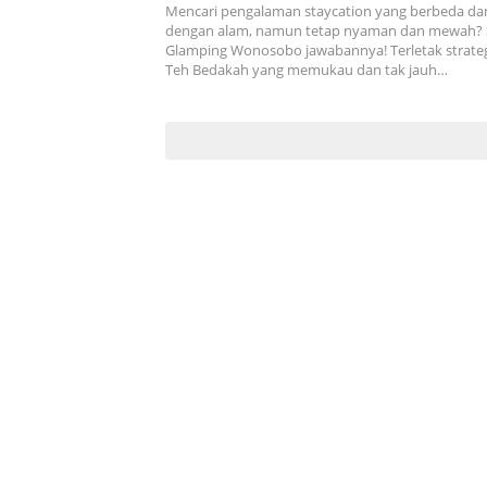
Bedakah
Mencari pengalaman staycation yang berbeda d
dengan alam, namun tetap nyaman dan mewah?
Glamping Wonosobo jawabannya! Terletak strateg
Teh Bedakah yang memukau dan tak jauh…