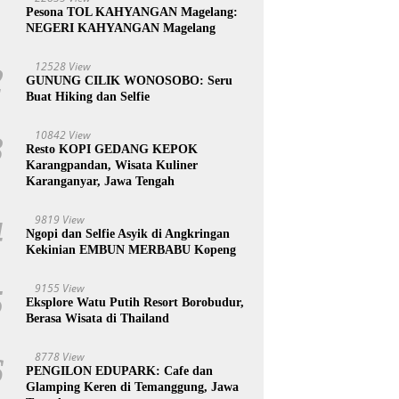
1
Pesona TOL KAHYANGAN Magelang:
NEGERI KAHYANGAN Magelang
12528 View
2
GUNUNG CILIK WONOSOBO: Seru
Buat Hiking dan Selfie
10842 View
3
Resto KOPI GEDANG KEPOK
Karangpandan, Wisata Kuliner
Karanganyar, Jawa Tengah
9819 View
4
Ngopi dan Selfie Asyik di Angkringan
Kekinian EMBUN MERBABU Kopeng
9155 View
5
Eksplore Watu Putih Resort Borobudur,
Berasa Wisata di Thailand
8778 View
6
PENGILON EDUPARK: Cafe dan
Glamping Keren di Temanggung, Jawa