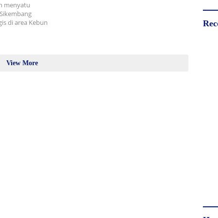
an menyatu
 Sikembang
is di area Kebun
Rec
View More