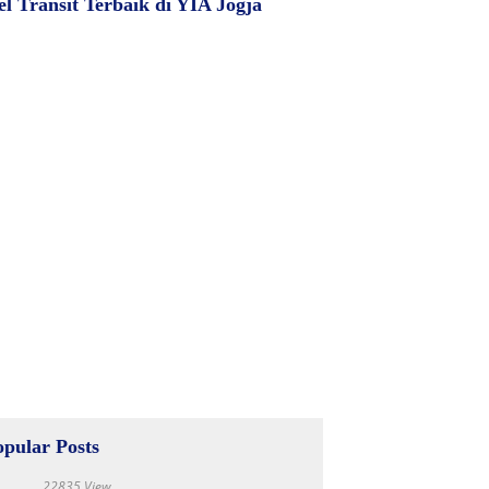
el Transit Terbaik di YIA Jogja
opular Posts
22835 View