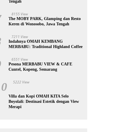
Tengah
8155 View
7
The MOBY PARK, Glamping dan Resto
Keren di Wonosobo, Jawa Tengah
7211 View
8
Indahnya OMAH KEMBANG
MERBABU: Traditional Highland Coffee
6551 View
9
Pesona MERBABU VIEW & CAFE
Cuntel, Kopeng, Semarang
5222 View
10
Villa dan Kopi OMAH KITA Selo
Boyolali: Destinasi Estetik dengan View
Merapi