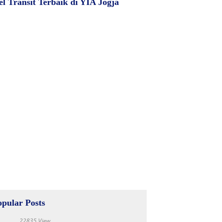
el Transit Terbaik di YIA Jogja
opular Posts
22835 View