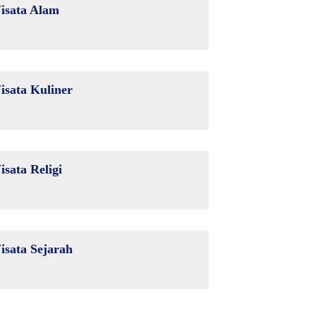
isata Alam
isata Kuliner
isata Religi
isata Sejarah