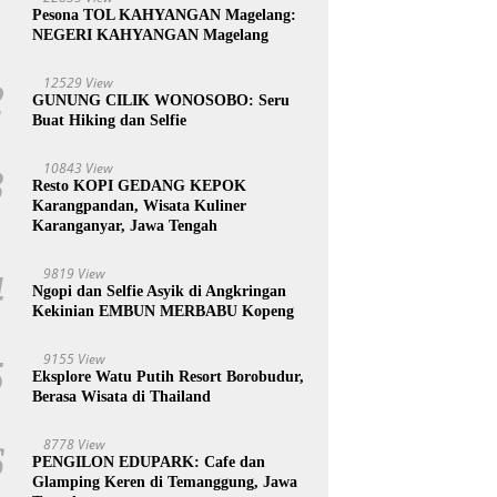
1
Pesona TOL KAHYANGAN Magelang:
NEGERI KAHYANGAN Magelang
12529 View
2
GUNUNG CILIK WONOSOBO: Seru
Buat Hiking dan Selfie
10843 View
3
Resto KOPI GEDANG KEPOK
Karangpandan, Wisata Kuliner
Karanganyar, Jawa Tengah
9819 View
4
Ngopi dan Selfie Asyik di Angkringan
Kekinian EMBUN MERBABU Kopeng
9155 View
5
Eksplore Watu Putih Resort Borobudur,
Berasa Wisata di Thailand
8778 View
6
PENGILON EDUPARK: Cafe dan
Glamping Keren di Temanggung, Jawa