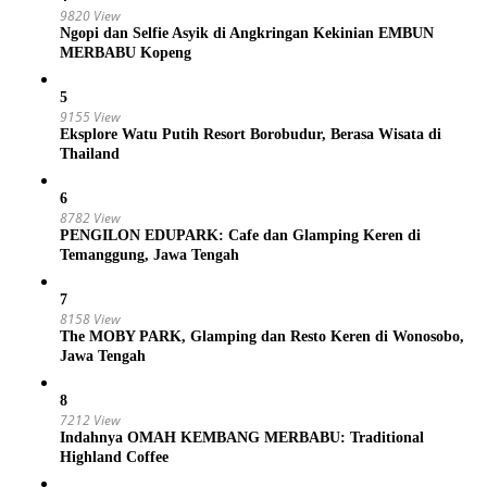
9820 View
Ngopi dan Selfie Asyik di Angkringan Kekinian EMBUN
MERBABU Kopeng
5
9155 View
Eksplore Watu Putih Resort Borobudur, Berasa Wisata di
Thailand
6
8782 View
PENGILON EDUPARK: Cafe dan Glamping Keren di
Temanggung, Jawa Tengah
7
8158 View
The MOBY PARK, Glamping dan Resto Keren di Wonosobo,
Jawa Tengah
8
7212 View
Indahnya OMAH KEMBANG MERBABU: Traditional
Highland Coffee