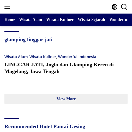
Skip
to
content
Home
Wisata Alam
Wisata Kuliner
Wisata Sejarah
Wonderful I
glamping linggar jati
Wisata Alam
,
Wisata Kuliner
,
Wonderful Indonesia
LINGGAR JATI, Joglo dan Glamping Keren di
Magelang, Jawa Tengah
View More
Recommended Hotel Pantai Gesing