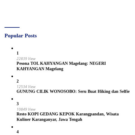
Popular Posts
1
22839 View
Pesona TOL KAHYANGAN Magelang: NEGERI
KAHYANGAN Magelang
2
12534 View
GUNUNG CILIK WONOSOBO: Seru Buat Hiking dan Selfie
3
10849 View
Resto KOPI GEDANG KEPOK Karangpandan, Wisata
Kuliner Karanganyar, Jawa Tengah
4