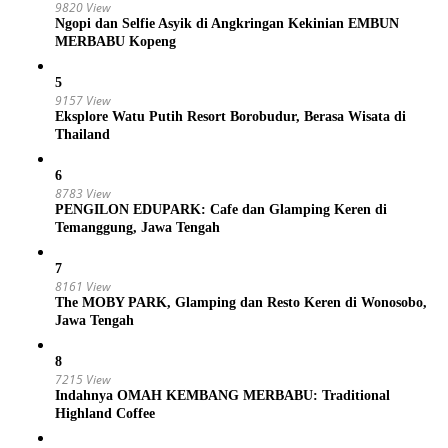
9820 View
Ngopi dan Selfie Asyik di Angkringan Kekinian EMBUN
MERBABU Kopeng
5
9157 View
Eksplore Watu Putih Resort Borobudur, Berasa Wisata di
Thailand
6
8783 View
PENGILON EDUPARK: Cafe dan Glamping Keren di
Temanggung, Jawa Tengah
7
8161 View
The MOBY PARK, Glamping dan Resto Keren di Wonosobo,
Jawa Tengah
8
7215 View
Indahnya OMAH KEMBANG MERBABU: Traditional
Highland Coffee