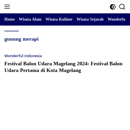
Skip
to
content
Home
Wisata Alam
Wisata Kuliner
Wisata Sejarah
Wonderful I
gunung merapi
Wonderful Indonesia
Festival Balon Udara Magelang 2024: Festival Balon
Udara Pertama di Kota Magelang