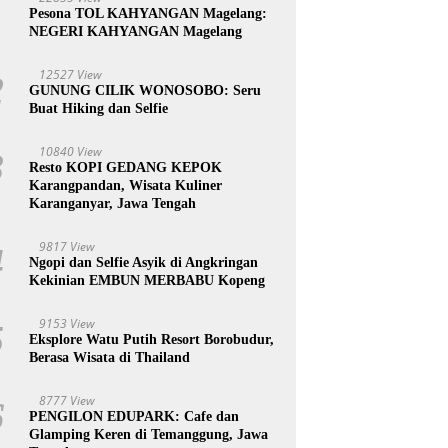
1
Pesona TOL KAHYANGAN Magelang:
NEGERI KAHYANGAN Magelang
12527 View
2
GUNUNG CILIK WONOSOBO: Seru
Buat Hiking dan Selfie
10840 View
3
Resto KOPI GEDANG KEPOK
Karangpandan, Wisata Kuliner
Karanganyar, Jawa Tengah
9817 View
4
Ngopi dan Selfie Asyik di Angkringan
Kekinian EMBUN MERBABU Kopeng
9153 View
5
Eksplore Watu Putih Resort Borobudur,
Berasa Wisata di Thailand
8777 View
6
PENGILON EDUPARK: Cafe dan
Glamping Keren di Temanggung, Jawa