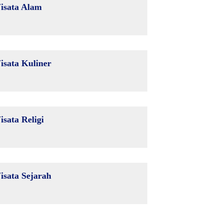
isata Alam
isata Kuliner
isata Religi
isata Sejarah