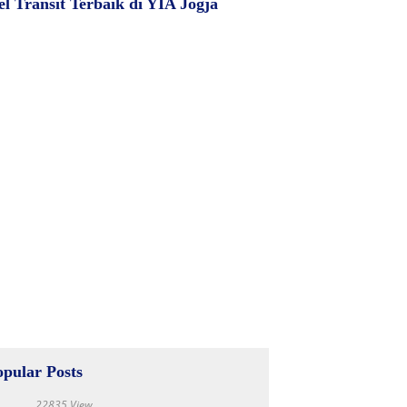
el Transit Terbaik di YIA Jogja
opular Posts
22835 View