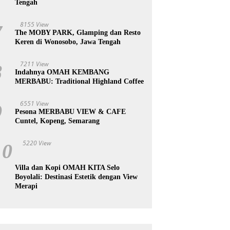
Tengah
8155 View
7
The MOBY PARK, Glamping dan Resto
Keren di Wonosobo, Jawa Tengah
7211 View
8
Indahnya OMAH KEMBANG
MERBABU: Traditional Highland Coffee
6551 View
9
Pesona MERBABU VIEW & CAFE
Cuntel, Kopeng, Semarang
5220 View
10
Villa dan Kopi OMAH KITA Selo
Boyolali: Destinasi Estetik dengan View
Merapi