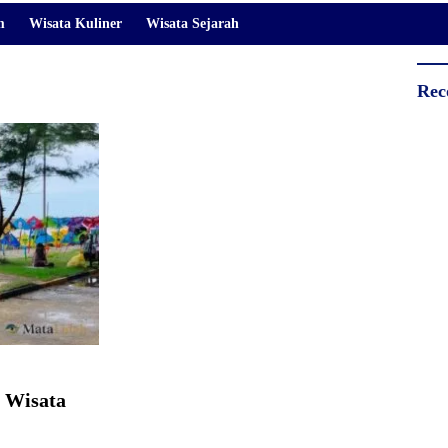
m
Wisata Kuliner
Wisata Sejarah
Rec
i Wisata