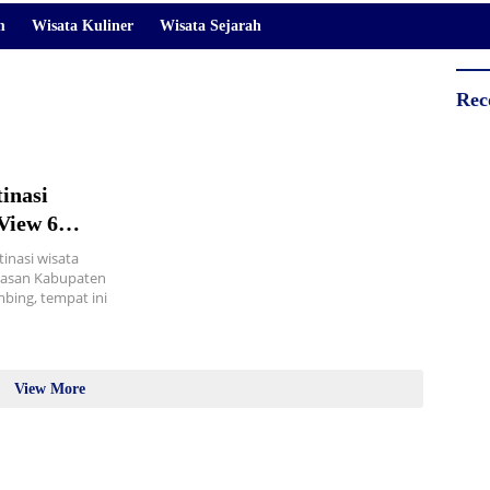
m
Wisata Kuliner
Wisata Sejarah
Rec
inasi
View 6
inasi wisata
awasan Kabupaten
mbing, tempat ini
View More