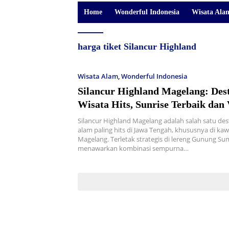
Home
Wonderful Indonesia
Wisata Ala
harga tiket Silancur Highland
Wisata Alam
,
Wonderful Indonesia
Silancur Highland Magelang: Dest
Wisata Hits, Sunrise Terbaik dan 
Gunung
Silancur Highland Magelang adalah salah satu dest
alam paling hits di Jawa Tengah, khususnya di k
Magelang. Terletak strategis di lereng Gunung Su
menawarkan kombinasi sempurna…