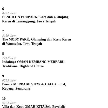
6
8782 View
PENGILON EDUPARK: Cafe dan Glamping
Keren di Temanggung, Jawa Tengah
7
8159 View
The MOBY PARK, Glamping dan Resto Keren
di Wonosobo, Jawa Tengah
8
7212 View
Indahnya OMAH KEMBANG MERBABU:
Traditional Highland Coffee
9
6555 View
Pesona MERBABU VIEW & CAFE Cuntel,
Kopeng, Semarang
10
5224 View
Villa dan Kopi OMAH KITA Selo Boyolali: