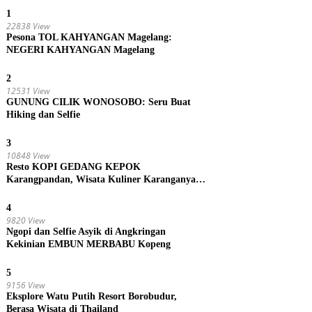
1
22838 View
Pesona TOL KAHYANGAN Magelang:
NEGERI KAHYANGAN Magelang
2
12531 View
GUNUNG CILIK WONOSOBO: Seru Buat
Hiking dan Selfie
3
10848 View
Resto KOPI GEDANG KEPOK
Karangpandan, Wisata Kuliner Karanganyar,
Jawa Tengah
4
9820 View
Ngopi dan Selfie Asyik di Angkringan
Kekinian EMBUN MERBABU Kopeng
5
9156 View
Eksplore Watu Putih Resort Borobudur,
Berasa Wisata di Thailand