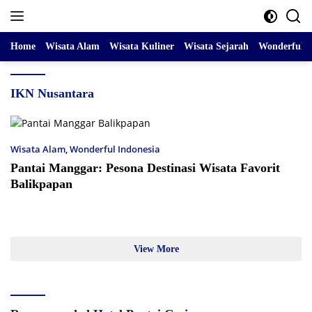
Skip
to
content
Home
Wisata Alam
Wisata Kuliner
Wisata Sejarah
Wonderful I
IKN Nusantara
Wisata Alam
,
Wonderful Indonesia
Pantai Manggar: Pesona Destinasi Wisata Favorit
Balikpapan
View More