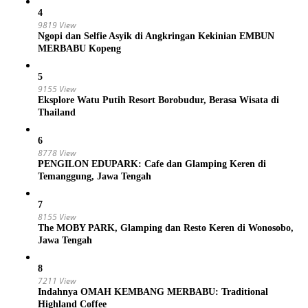
4
9819 View
Ngopi dan Selfie Asyik di Angkringan Kekinian EMBUN
MERBABU Kopeng
5
9155 View
Eksplore Watu Putih Resort Borobudur, Berasa Wisata di
Thailand
6
8778 View
PENGILON EDUPARK: Cafe dan Glamping Keren di
Temanggung, Jawa Tengah
7
8155 View
The MOBY PARK, Glamping dan Resto Keren di Wonosobo,
Jawa Tengah
8
7211 View
Indahnya OMAH KEMBANG MERBABU: Traditional
Highland Coffee