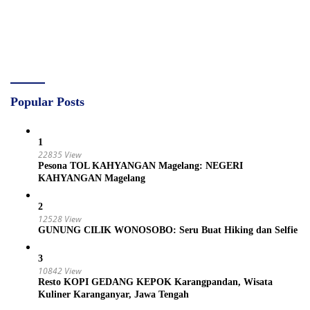
Popular Posts
1
22835 View
Pesona TOL KAHYANGAN Magelang: NEGERI
KAHYANGAN Magelang
2
12528 View
GUNUNG CILIK WONOSOBO: Seru Buat Hiking dan Selfie
3
10842 View
Resto KOPI GEDANG KEPOK Karangpandan, Wisata
Kuliner Karanganyar, Jawa Tengah