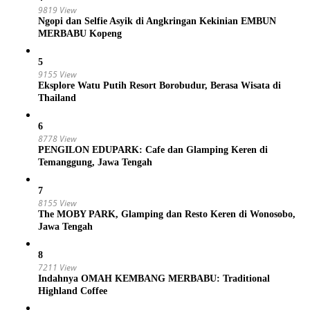
9819 View
Ngopi dan Selfie Asyik di Angkringan Kekinian EMBUN
MERBABU Kopeng
5
9155 View
Eksplore Watu Putih Resort Borobudur, Berasa Wisata di
Thailand
6
8778 View
PENGILON EDUPARK: Cafe dan Glamping Keren di
Temanggung, Jawa Tengah
7
8155 View
The MOBY PARK, Glamping dan Resto Keren di Wonosobo,
Jawa Tengah
8
7211 View
Indahnya OMAH KEMBANG MERBABU: Traditional
Highland Coffee