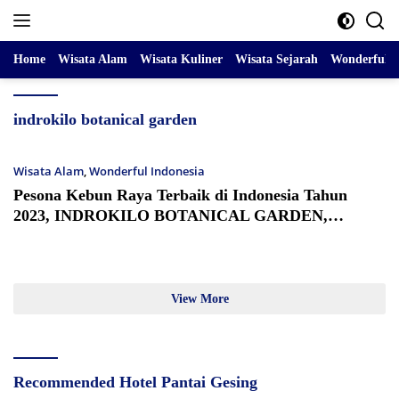
Skip
to
content
Home
Wisata Alam
Wisata Kuliner
Wisata Sejarah
Wonderful I
indrokilo botanical garden
Wisata Alam
,
Wonderful Indonesia
Pesona Kebun Raya Terbaik di Indonesia Tahun
2023, INDROKILO BOTANICAL GARDEN,
Boyolali
View More
Recommended Hotel Pantai Gesing