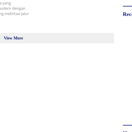
a yang
modern dengan
g melintasi Jalur
Rec
View More