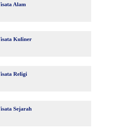
isata Alam
isata Kuliner
isata Religi
isata Sejarah