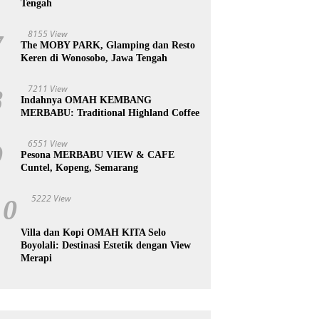
Tengah
8155 View
7
The MOBY PARK, Glamping dan Resto
Keren di Wonosobo, Jawa Tengah
7211 View
8
Indahnya OMAH KEMBANG
MERBABU: Traditional Highland Coffee
6551 View
9
Pesona MERBABU VIEW & CAFE
Cuntel, Kopeng, Semarang
5222 View
10
Villa dan Kopi OMAH KITA Selo
Boyolali: Destinasi Estetik dengan View
Merapi