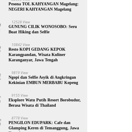
1
Pesona TOL KAHYANGAN Magelang:
NEGERI KAHYANGAN Magelang
12528 View
2
GUNUNG CILIK WONOSOBO: Seru
Buat Hiking dan Selfie
10842 View
3
Resto KOPI GEDANG KEPOK
Karangpandan, Wisata Kuliner
Karanganyar, Jawa Tengah
9819 View
4
Ngopi dan Selfie Asyik di Angkringan
Kekinian EMBUN MERBABU Kopeng
9155 View
5
Eksplore Watu Putih Resort Borobudur,
Berasa Wisata di Thailand
8778 View
6
PENGILON EDUPARK: Cafe dan
Glamping Keren di Temanggung, Jawa