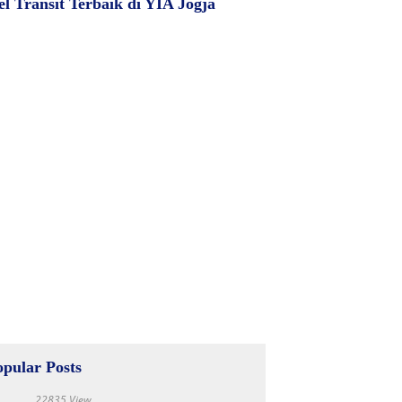
el Transit Terbaik di YIA Jogja
opular Posts
22835 View