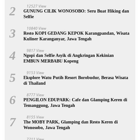
12527 View
2
GUNUNG CILIK WONOSOBO: Seru Buat Hiking dan
Selfie
10840 View
3
Resto KOPI GEDANG KEPOK Karangpandan, Wisata
Kuliner Karanganyar, Jawa Tengah
9817 View
4
Ngopi dan Selfie Asyik di Angkringan Kekinian
EMBUN MERBABU Kopeng
9153 View
5
Eksplore Watu Putih Resort Borobudur, Berasa Wisata
di Thailand
8777 View
6
PENGILON EDUPARK: Cafe dan Glamping Keren di
Temanggung, Jawa Tengah
8155 View
7
The MOBY PARK, Glamping dan Resto Keren di
Wonosobo, Jawa Tengah
7211 View