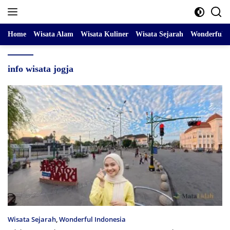
Skip
to
content
Home
Wisata Alam
Wisata Kuliner
Wisata Sejarah
Wonderful I
info wisata jogja
Wisata Sejarah
,
Wonderful Indonesia