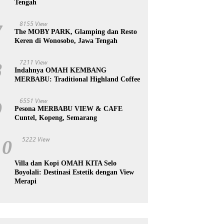
Tengah
8155 View
7
The MOBY PARK, Glamping dan Resto
Keren di Wonosobo, Jawa Tengah
7211 View
8
Indahnya OMAH KEMBANG
MERBABU: Traditional Highland Coffee
6551 View
9
Pesona MERBABU VIEW & CAFE
Cuntel, Kopeng, Semarang
5222 View
10
Villa dan Kopi OMAH KITA Selo
Boyolali: Destinasi Estetik dengan View
Merapi