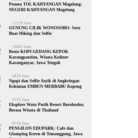
1
Pesona TOL KAHYANGAN Magelang:
NEGERI KAHYANGAN Magelang
12529 View
2
GUNUNG CILIK WONOSOBO: Seru
Buat Hiking dan Selfie
10843 View
3
Resto KOPI GEDANG KEPOK
Karangpandan, Wisata Kuliner
Karanganyar, Jawa Tengah
9819 View
4
Ngopi dan Selfie Asyik di Angkringan
Kekinian EMBUN MERBABU Kopeng
9155 View
5
Eksplore Watu Putih Resort Borobudur,
Berasa Wisata di Thailand
8778 View
6
PENGILON EDUPARK: Cafe dan
Glamping Keren di Temanggung, Jawa