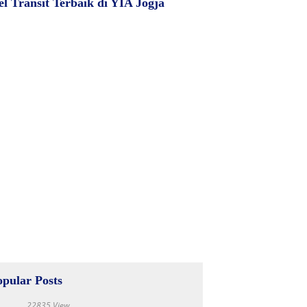
el Transit Terbaik di YIA Jogja
opular Posts
22835 View