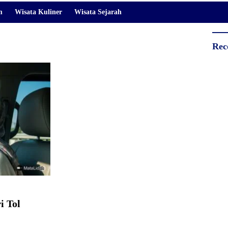
m
Wisata Kuliner
Wisata Sejarah
Rec
i Tol