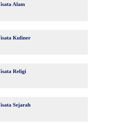
isata Alam
isata Kuliner
isata Religi
isata Sejarah