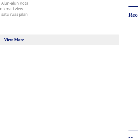
 Alun-alun Kota
nikmati view
 satu ruas jalan
Rec
View More