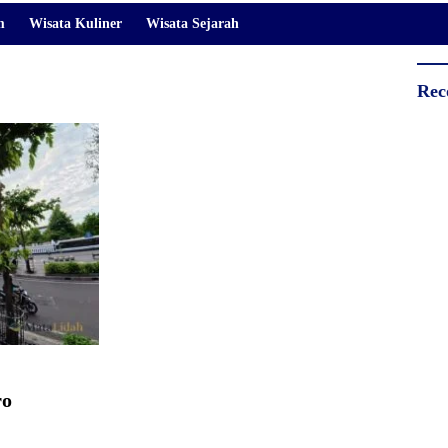
m
Wisata Kuliner
Wisata Sejarah
Rec
ro