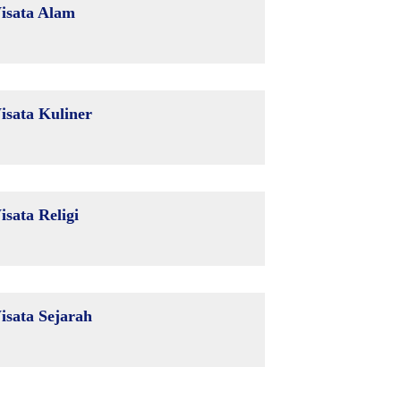
isata Alam
isata Kuliner
isata Religi
isata Sejarah