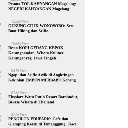
1
Pesona TOL KAHYANGAN Magelang:
NEGERI KAHYANGAN Magelang
12529 View
2
GUNUNG CILIK WONOSOBO: Seru
Buat Hiking dan Selfie
10843 View
3
Resto KOPI GEDANG KEPOK
Karangpandan, Wisata Kuliner
Karanganyar, Jawa Tengah
9819 View
4
Ngopi dan Selfie Asyik di Angkringan
Kekinian EMBUN MERBABU Kopeng
9155 View
5
Eksplore Watu Putih Resort Borobudur,
Berasa Wisata di Thailand
8778 View
6
PENGILON EDUPARK: Cafe dan
Glamping Keren di Temanggung, Jawa