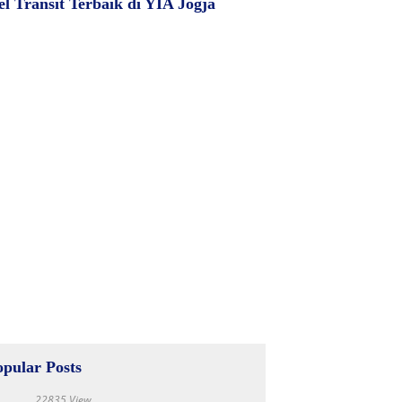
el Transit Terbaik di YIA Jogja
opular Posts
22835 View