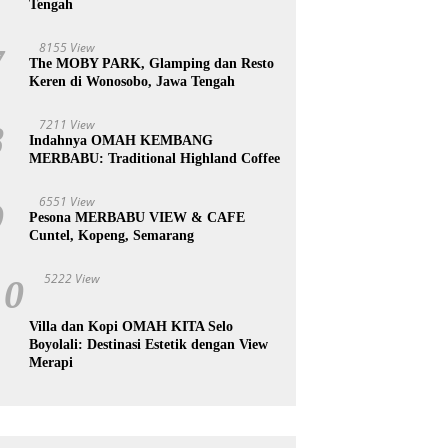
Tengah
8155 View
7
The MOBY PARK, Glamping dan Resto
Keren di Wonosobo, Jawa Tengah
7211 View
8
Indahnya OMAH KEMBANG
MERBABU: Traditional Highland Coffee
6551 View
9
Pesona MERBABU VIEW & CAFE
Cuntel, Kopeng, Semarang
5222 View
10
Villa dan Kopi OMAH KITA Selo
Boyolali: Destinasi Estetik dengan View
Merapi