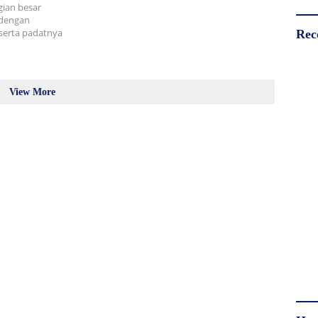
gian besar
 dengan
serta padatnya
Rec
View More