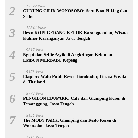
12527 View
2
GUNUNG CILIK WONOSOBO: Seru Buat Hiking dan
Selfie
10841 View
3
Resto KOPI GEDANG KEPOK Karangpandan, Wisata
Kuliner Karanganyar, Jawa Tengah
9817 View
4
Ngopi dan Selfie Asyik di Angkringan Kekinian
EMBUN MERBABU Kopeng
9153 View
5
Eksplore Watu Putih Resort Borobudur, Berasa Wisata
di Thailand
8777 View
6
PENGILON EDUPARK: Cafe dan Glamping Keren di
Temanggung, Jawa Tengah
8155 View
7
The MOBY PARK, Glamping dan Resto Keren di
Wonosobo, Jawa Tengah
7211 View