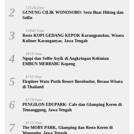
12529 View
2
GUNUNG CILIK WONOSOBO: Seru Buat Hiking dan
Selfie
10842 View
3
Resto KOPI GEDANG KEPOK Karangpandan, Wisata
Kuliner Karanganyar, Jawa Tengah
9819 View
4
Ngopi dan Selfie Asyik di Angkringan Kekinian
EMBUN MERBABU Kopeng
9155 View
5
Eksplore Watu Putih Resort Borobudur, Berasa Wisata
di Thailand
8778 View
6
PENGILON EDUPARK: Cafe dan Glamping Keren di
Temanggung, Jawa Tengah
8155 View
7
The MOBY PARK, Glamping dan Resto Keren di
Wonosobo, Jawa Tengah