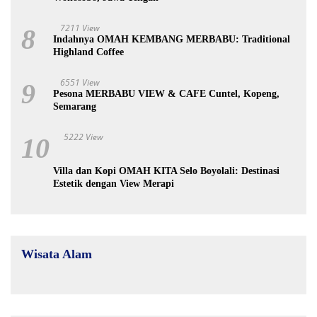
7211 View
8
Indahnya OMAH KEMBANG MERBABU: Traditional
Highland Coffee
6551 View
9
Pesona MERBABU VIEW & CAFE Cuntel, Kopeng,
Semarang
5222 View
10
Villa dan Kopi OMAH KITA Selo Boyolali: Destinasi
Estetik dengan View Merapi
Wisata Alam