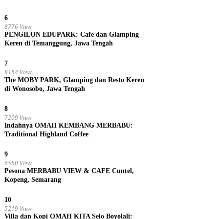
6
8776 View
PENGILON EDUPARK: Cafe dan Glamping
Keren di Temanggung, Jawa Tengah
7
8154 View
The MOBY PARK, Glamping dan Resto Keren
di Wonosobo, Jawa Tengah
8
7209 View
Indahnya OMAH KEMBANG MERBABU:
Traditional Highland Coffee
9
6550 View
Pesona MERBABU VIEW & CAFE Cuntel,
Kopeng, Semarang
10
5219 View
Villa dan Kopi OMAH KITA Selo Boyolali: