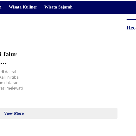
m
Wisata Kuliner
Wisata Sejarah
Rec
 Jalur
,
 di daerah
li ini tiba
an dataran
asi melewati
View More