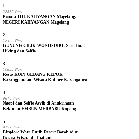
1
22835 View
Pesona TOL KAHYANGAN Magelang:
NEGERI KAHYANGAN Magelang
2
12525 View
GUNUNG CILIK WONOSOBO: Seru Buat
Hiking dan Selfie
3
10835 View
Resto KOPI GEDANG KEPOK
Karangpandan, Wisata Kuliner Karanganyar,
Jawa Tengah
4
9816 View
Ngopi dan Selfie Asyik di Angkringan
Kekinian EMBUN MERBABU Kopeng
5
9152 View
Eksplore Watu Putih Resort Borobudur,
Berasa Wisata di Thailand