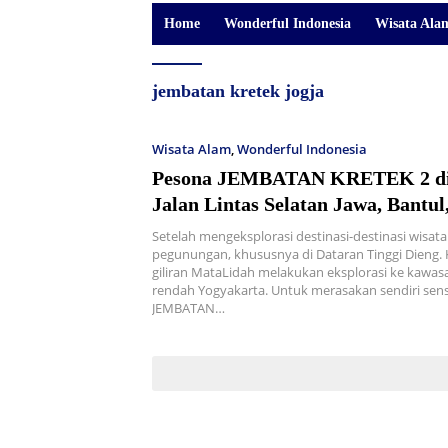
Home
Wonderful Indonesia
Wisata Ala
jembatan kretek jogja
Wisata Alam
,
Wonderful Indonesia
Pesona JEMBATAN KRETEK 2 di
Jalan Lintas Selatan Jawa, Bantul
Yogyakarta
Setelah mengeksplorasi destinasi-destinasi wisata
pegunungan, khususnya di Dataran Tinggi Dieng. Ka
giliran MataLidah melakukan eksplorasi ke kawas
rendah Yogyakarta. Untuk merasakan sendiri sens
JEMBATAN…