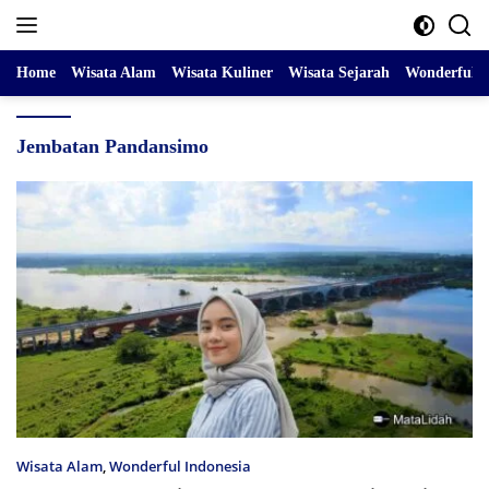
Skip
to
content
Home
Wisata Alam
Wisata Kuliner
Wisata Sejarah
Wonderful I
Jembatan Pandansimo
Wisata Alam
,
Wonderful Indonesia