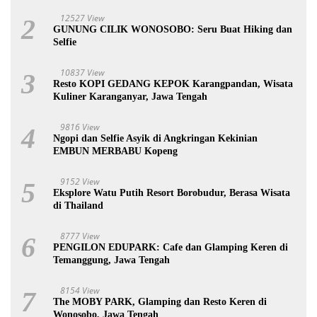
12527 View
2
GUNUNG CILIK WONOSOBO: Seru Buat Hiking dan
Selfie
10837 View
3
Resto KOPI GEDANG KEPOK Karangpandan, Wisata
Kuliner Karanganyar, Jawa Tengah
9816 View
4
Ngopi dan Selfie Asyik di Angkringan Kekinian
EMBUN MERBABU Kopeng
9152 View
5
Eksplore Watu Putih Resort Borobudur, Berasa Wisata
di Thailand
8777 View
6
PENGILON EDUPARK: Cafe dan Glamping Keren di
Temanggung, Jawa Tengah
8154 View
7
The MOBY PARK, Glamping dan Resto Keren di
Wonosobo, Jawa Tengah