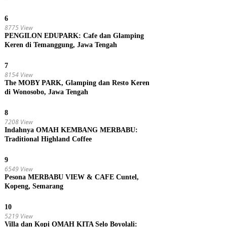
6
8775 View
PENGILON EDUPARK: Cafe dan Glamping
Keren di Temanggung, Jawa Tengah
7
8154 View
The MOBY PARK, Glamping dan Resto Keren
di Wonosobo, Jawa Tengah
8
7208 View
Indahnya OMAH KEMBANG MERBABU:
Traditional Highland Coffee
9
6549 View
Pesona MERBABU VIEW & CAFE Cuntel,
Kopeng, Semarang
10
5219 View
Villa dan Kopi OMAH KITA Selo Boyolali: