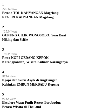
1
22834 View
Pesona TOL KAHYANGAN Magelang:
NEGERI KAHYANGAN Magelang
2
12524 View
GUNUNG CILIK WONOSOBO: Seru Buat
Hiking dan Selfie
3
10835 View
Resto KOPI GEDANG KEPOK
Karangpandan, Wisata Kuliner Karanganyar,
Jawa Tengah
4
9816 View
Ngopi dan Selfie Asyik di Angkringan
Kekinian EMBUN MERBABU Kopeng
5
9152 View
Eksplore Watu Putih Resort Borobudur,
Berasa Wisata di Thailand