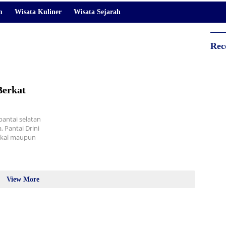
m
Wisata Kuliner
Wisata Sejarah
Rec
Berkat
pantai selatan
, Pantai Drini
lokal maupun
View More