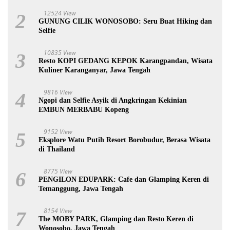
12524 View
2
GUNUNG CILIK WONOSOBO: Seru Buat Hiking dan
Selfie
10835 View
3
Resto KOPI GEDANG KEPOK Karangpandan, Wisata
Kuliner Karanganyar, Jawa Tengah
9816 View
4
Ngopi dan Selfie Asyik di Angkringan Kekinian
EMBUN MERBABU Kopeng
9152 View
5
Eksplore Watu Putih Resort Borobudur, Berasa Wisata
di Thailand
8775 View
6
PENGILON EDUPARK: Cafe dan Glamping Keren di
Temanggung, Jawa Tengah
8154 View
7
The MOBY PARK, Glamping dan Resto Keren di
Wonosobo, Jawa Tengah