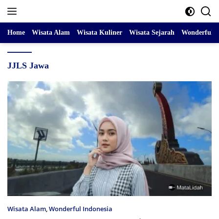
Skip
to
content
Home
Wisata Alam
Wisata Kuliner
Wisata Sejarah
Wonderful I
JJLS Jawa
Wisata Alam
,
Wonderful Indonesia