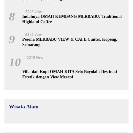
7208 View
8
Indahnya OMAH KEMBANG MERBABU: Traditional
Highland Coffee
6549 View
9
Pesona MERBABU VIEW & CAFE Cuntel, Kopeng,
Semarang
5219 View
10
Villa dan Kopi OMAH KITA Selo Boyolali: Destinasi
Estetik dengan View Merapi
Wisata Alam