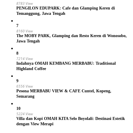
8783 View
PENGILON EDUPARK: Cafe dan Glamping Keren di
Temanggung, Jawa Tengah
7
8160 View
The MOBY PARK, Glamping dan Resto Keren di Wonosobo,
Jawa Tengah
8
7214 View
Indahnya OMAH KEMBANG MERBABU: Traditional
Highland Coffee
9
6556 View
Pesona MERBABU VIEW & CAFE Cuntel, Kopeng,
Semarang
10
5224 View
Villa dan Kopi OMAH KITA Selo Boyolali: Destinasi Estetik
dengan View Merapi