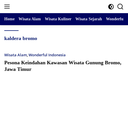
Skip
to
content
Home
Wisata Alam
Wisata Kuliner
Wisata Sejarah
Wonderful I
kaldera bromo
Wisata Alam
,
Wonderful Indonesia
Pesona Keindahan Kawasan Wisata Gunung Bromo,
Jawa Timur