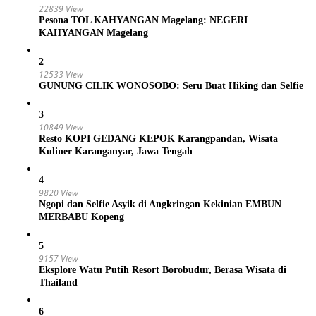
22839 View
Pesona TOL KAHYANGAN Magelang: NEGERI
KAHYANGAN Magelang
2
12533 View
GUNUNG CILIK WONOSOBO: Seru Buat Hiking dan Selfie
3
10849 View
Resto KOPI GEDANG KEPOK Karangpandan, Wisata
Kuliner Karanganyar, Jawa Tengah
4
9820 View
Ngopi dan Selfie Asyik di Angkringan Kekinian EMBUN
MERBABU Kopeng
5
9157 View
Eksplore Watu Putih Resort Borobudur, Berasa Wisata di
Thailand
6