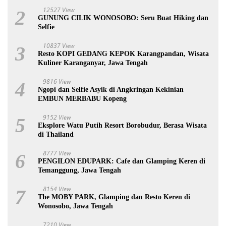
12527 View
2
GUNUNG CILIK WONOSOBO: Seru Buat Hiking dan
Selfie
10837 View
3
Resto KOPI GEDANG KEPOK Karangpandan, Wisata
Kuliner Karanganyar, Jawa Tengah
9816 View
4
Ngopi dan Selfie Asyik di Angkringan Kekinian
EMBUN MERBABU Kopeng
9152 View
5
Eksplore Watu Putih Resort Borobudur, Berasa Wisata
di Thailand
8777 View
6
PENGILON EDUPARK: Cafe dan Glamping Keren di
Temanggung, Jawa Tengah
8154 View
7
The MOBY PARK, Glamping dan Resto Keren di
Wonosobo, Jawa Tengah
7210 View