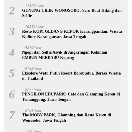
12526 View
2
GUNUNG CILIK WONOSOBO: Seru Buat Hiking dan
Selfie
10836 View
3
Resto KOPI GEDANG KEPOK Karangpandan, Wisata
Kuliner Karanganyar, Jawa Tengah
9816 View
4
Ngopi dan Selfie Asyik di Angkringan Kekinian
EMBUN MERBABU Kopeng
9152 View
5
Eksplore Watu Putih Resort Borobudur, Berasa Wisata
di Thailand
8777 View
6
PENGILON EDUPARK: Cafe dan Glamping Keren di
Temanggung, Jawa Tengah
8154 View
7
The MOBY PARK, Glamping dan Resto Keren di
Wonosobo, Jawa Tengah
7210 View