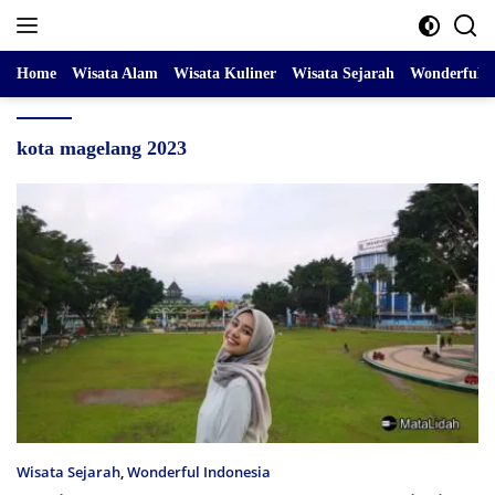
Skip
to
content
Home
Wisata Alam
Wisata Kuliner
Wisata Sejarah
Wonderful I
kota magelang 2023
Wisata Sejarah
,
Wonderful Indonesia