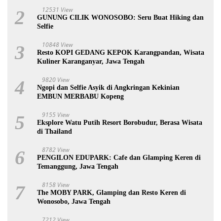
12531 View
2
GUNUNG CILIK WONOSOBO: Seru Buat Hiking dan
Selfie
10848 View
3
Resto KOPI GEDANG KEPOK Karangpandan, Wisata
Kuliner Karanganyar, Jawa Tengah
9820 View
4
Ngopi dan Selfie Asyik di Angkringan Kekinian
EMBUN MERBABU Kopeng
9155 View
5
Eksplore Watu Putih Resort Borobudur, Berasa Wisata
di Thailand
8782 View
6
PENGILON EDUPARK: Cafe dan Glamping Keren di
Temanggung, Jawa Tengah
8158 View
7
The MOBY PARK, Glamping dan Resto Keren di
Wonosobo, Jawa Tengah
7212 View