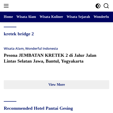
Skip
to
content
Home
Wisata Alam
Wisata Kuliner
Wisata Sejarah
Wonderful I
kretek bridge 2
Wisata Alam
,
Wonderful Indonesia
Pesona JEMBATAN KRETEK 2 di Jalur Jalan
Lintas Selatan Jawa, Bantul, Yogyakarta
View More
Recommended Hotel Pantai Gesing