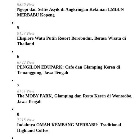
9820 View
Ngopi dan Selfie Asyik di Angkringan Kekinian EMBUN
MERBABU Kopeng
5
9157 View
Eksplore Watu Putih Resort Borobudur, Berasa Wisata di
Thailand
6
8783 View
PENGILON EDUPARK: Cafe dan Glamping Keren di
Temanggung, Jawa Tengah
7
8161 View
The MOBY PARK, Glamping dan Resto Keren di Wonosobo,
Jawa Tengah
8
7215 View
Indahnya OMAH KEMBANG MERBABU: Traditional
Highland Coffee