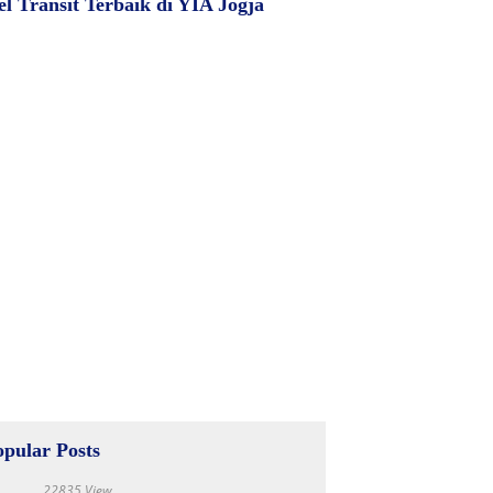
el Transit Terbaik di YIA Jogja
opular Posts
22835 View