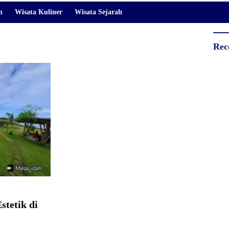
m
Wisata Kuliner
Wisata Sejarah
Rec
stetik di