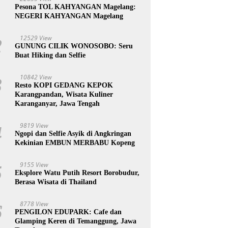
1
Pesona TOL KAHYANGAN Magelang:
NEGERI KAHYANGAN Magelang
12529 View
2
GUNUNG CILIK WONOSOBO: Seru
Buat Hiking dan Selfie
10842 View
3
Resto KOPI GEDANG KEPOK
Karangpandan, Wisata Kuliner
Karanganyar, Jawa Tengah
9819 View
4
Ngopi dan Selfie Asyik di Angkringan
Kekinian EMBUN MERBABU Kopeng
9155 View
5
Eksplore Watu Putih Resort Borobudur,
Berasa Wisata di Thailand
8778 View
6
PENGILON EDUPARK: Cafe dan
Glamping Keren di Temanggung, Jawa