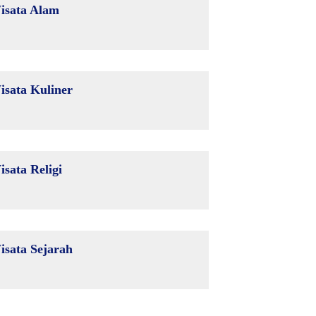
isata Alam
isata Kuliner
isata Religi
isata Sejarah