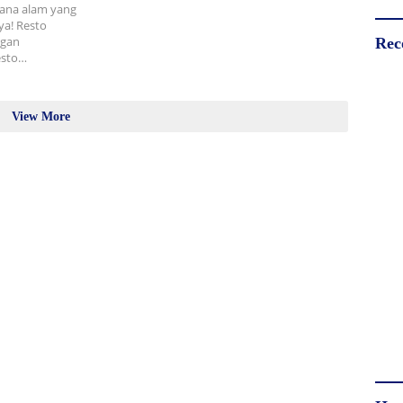
sana alam yang
a! Resto
ngan
Rec
esto…
View More