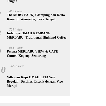
Tengah
8155 View
7
The MOBY PARK, Glamping dan Resto
Keren di Wonosobo, Jawa Tengah
7211 View
8
Indahnya OMAH KEMBANG
MERBABU: Traditional Highland Coffee
6551 View
9
Pesona MERBABU VIEW & CAFE
Cuntel, Kopeng, Semarang
5222 View
10
Villa dan Kopi OMAH KITA Selo
Boyolali: Destinasi Estetik dengan View
Merapi