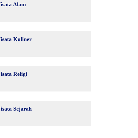
isata Alam
isata Kuliner
isata Religi
isata Sejarah