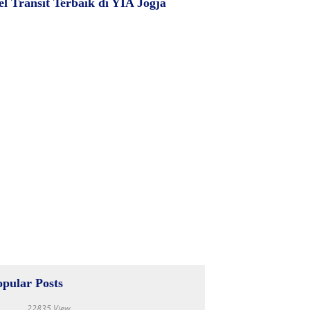
el Transit Terbaik di YIA Jogja
opular Posts
22835 View