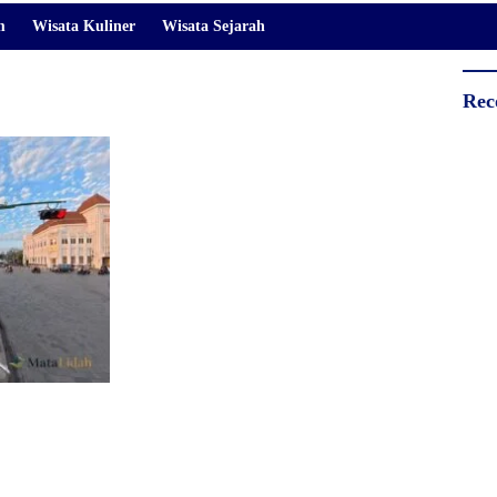
m
Wisata Kuliner
Wisata Sejarah
Rec