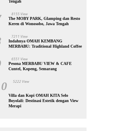
Tengah
8155 View
7
The MOBY PARK, Glamping dan Resto
Keren di Wonosobo, Jawa Tengah
7211 View
8
Indahnya OMAH KEMBANG
MERBABU: Traditional Highland Coffee
6551 View
9
Pesona MERBABU VIEW & CAFE
Cuntel, Kopeng, Semarang
5222 View
10
Villa dan Kopi OMAH KITA Selo
Boyolali: Destinasi Estetik dengan View
Merapi