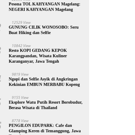
1
Pesona TOL KAHYANGAN Magelang:
NEGERI KAHYANGAN Magelang
12529 View
2
GUNUNG CILIK WONOSOBO: Seru
Buat Hiking dan Selfie
10842 View
3
Resto KOPI GEDANG KEPOK
Karangpandan, Wisata Kuliner
Karanganyar, Jawa Tengah
9819 View
4
Ngopi dan Selfie Asyik di Angkringan
Kekinian EMBUN MERBABU Kopeng
9155 View
5
Eksplore Watu Putih Resort Borobudur,
Berasa Wisata di Thailand
8778 View
6
PENGILON EDUPARK: Cafe dan
Glamping Keren di Temanggung, Jawa