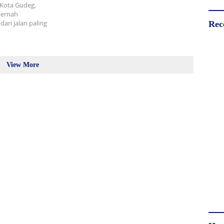
 Kota Gudeg,
pernah
ari jalan paling
Rec
View More