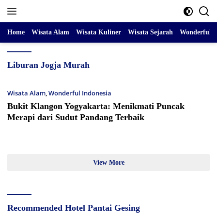
Skip
to
content
Home
Wisata Alam
Wisata Kuliner
Wisata Sejarah
Wonderful I
Liburan Jogja Murah
Wisata Alam
,
Wonderful Indonesia
Bukit Klangon Yogyakarta: Menikmati Puncak
Merapi dari Sudut Pandang Terbaik
View More
Recommended Hotel Pantai Gesing