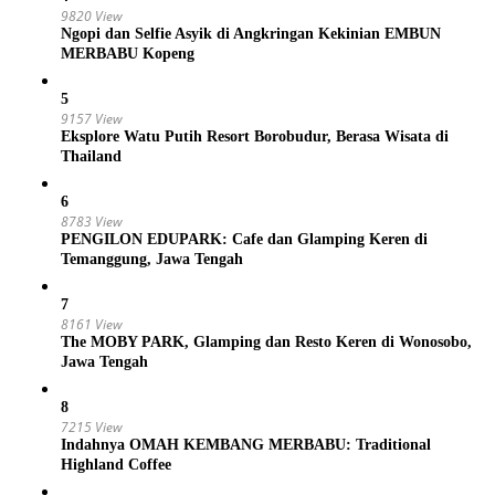
9820 View
Ngopi dan Selfie Asyik di Angkringan Kekinian EMBUN
MERBABU Kopeng
5
9157 View
Eksplore Watu Putih Resort Borobudur, Berasa Wisata di
Thailand
6
8783 View
PENGILON EDUPARK: Cafe dan Glamping Keren di
Temanggung, Jawa Tengah
7
8161 View
The MOBY PARK, Glamping dan Resto Keren di Wonosobo,
Jawa Tengah
8
7215 View
Indahnya OMAH KEMBANG MERBABU: Traditional
Highland Coffee