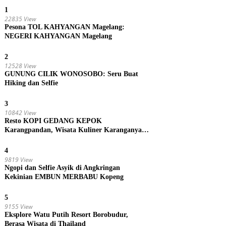
1
22835 View
Pesona TOL KAHYANGAN Magelang:
NEGERI KAHYANGAN Magelang
2
12528 View
GUNUNG CILIK WONOSOBO: Seru Buat
Hiking dan Selfie
3
10842 View
Resto KOPI GEDANG KEPOK
Karangpandan, Wisata Kuliner Karanganyar,
Jawa Tengah
4
9819 View
Ngopi dan Selfie Asyik di Angkringan
Kekinian EMBUN MERBABU Kopeng
5
9155 View
Eksplore Watu Putih Resort Borobudur,
Berasa Wisata di Thailand