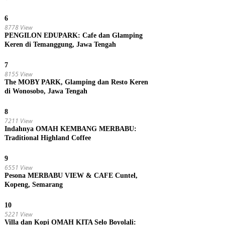
6
8778 View
PENGILON EDUPARK: Cafe dan Glamping
Keren di Temanggung, Jawa Tengah
7
8155 View
The MOBY PARK, Glamping dan Resto Keren
di Wonosobo, Jawa Tengah
8
7211 View
Indahnya OMAH KEMBANG MERBABU:
Traditional Highland Coffee
9
6551 View
Pesona MERBABU VIEW & CAFE Cuntel,
Kopeng, Semarang
10
5221 View
Villa dan Kopi OMAH KITA Selo Boyolali: