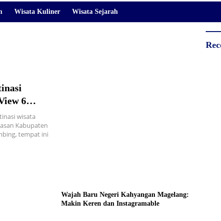
m
Wisata Kuliner
Wisata Sejarah
Rec
inasi
View 6
inasi wisata
awasan Kabupaten
mbing, tempat ini
Wajah Baru Negeri Kahyangan Magelang:
Makin Keren dan Instagramable