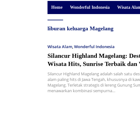
Home
Wonderful Indonesia
Wisata Ala
liburan keluarga Magelang
Wisata Alam
,
Wonderful Indonesia
Silancur Highland Magelang: Dest
Wisata Hits, Sunrise Terbaik dan 
Gunung
Silancur Highland Magelang adalah salah satu dest
alam paling hits di Jawa Tengah, khususnya di k
Magelang. Terletak strategis di lereng Gunung Su
menawarkan kombinasi sempurna…