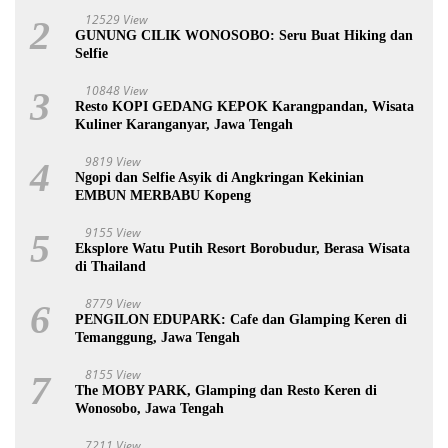
12529 View
2
GUNUNG CILIK WONOSOBO: Seru Buat Hiking dan
Selfie
10848 View
3
Resto KOPI GEDANG KEPOK Karangpandan, Wisata
Kuliner Karanganyar, Jawa Tengah
9819 View
4
Ngopi dan Selfie Asyik di Angkringan Kekinian
EMBUN MERBABU Kopeng
9155 View
5
Eksplore Watu Putih Resort Borobudur, Berasa Wisata
di Thailand
8779 View
6
PENGILON EDUPARK: Cafe dan Glamping Keren di
Temanggung, Jawa Tengah
8155 View
7
The MOBY PARK, Glamping dan Resto Keren di
Wonosobo, Jawa Tengah
7211 View