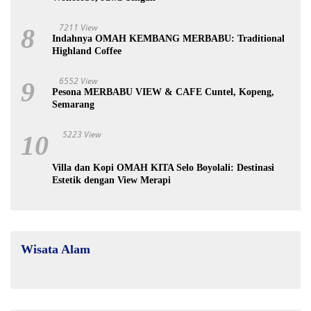
7211 View
8
Indahnya OMAH KEMBANG MERBABU: Traditional
Highland Coffee
6552 View
9
Pesona MERBABU VIEW & CAFE Cuntel, Kopeng,
Semarang
5223 View
10
Villa dan Kopi OMAH KITA Selo Boyolali: Destinasi
Estetik dengan View Merapi
Wisata Alam