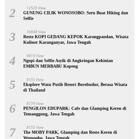
12529 View
2
GUNUNG CILIK WONOSOBO: Seru Buat Hiking dan
Selfie
10848 View
3
Resto KOPI GEDANG KEPOK Karangpandan, Wisata
Kuliner Karanganyar, Jawa Tengah
9819 View
4
Ngopi dan Selfie Asyik di Angkringan Kekinian
EMBUN MERBABU Kopeng
9155 View
5
Eksplore Watu Putih Resort Borobudur, Berasa Wisata
di Thailand
8779 View
6
PENGILON EDUPARK: Cafe dan Glamping Keren di
Temanggung, Jawa Tengah
8155 View
7
The MOBY PARK, Glamping dan Resto Keren di
Wonosobo, Jawa Tengah