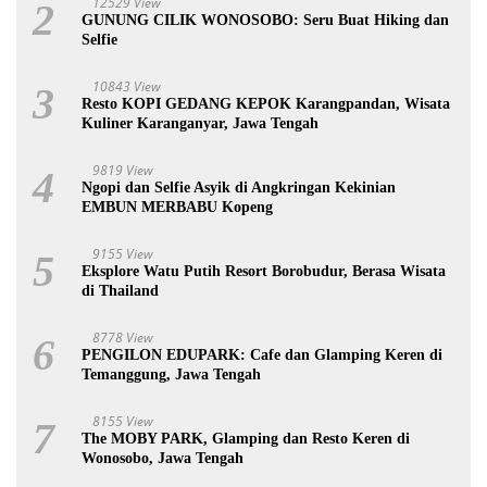
12529 View
2
GUNUNG CILIK WONOSOBO: Seru Buat Hiking dan
Selfie
10843 View
3
Resto KOPI GEDANG KEPOK Karangpandan, Wisata
Kuliner Karanganyar, Jawa Tengah
9819 View
4
Ngopi dan Selfie Asyik di Angkringan Kekinian
EMBUN MERBABU Kopeng
9155 View
5
Eksplore Watu Putih Resort Borobudur, Berasa Wisata
di Thailand
8778 View
6
PENGILON EDUPARK: Cafe dan Glamping Keren di
Temanggung, Jawa Tengah
8155 View
7
The MOBY PARK, Glamping dan Resto Keren di
Wonosobo, Jawa Tengah