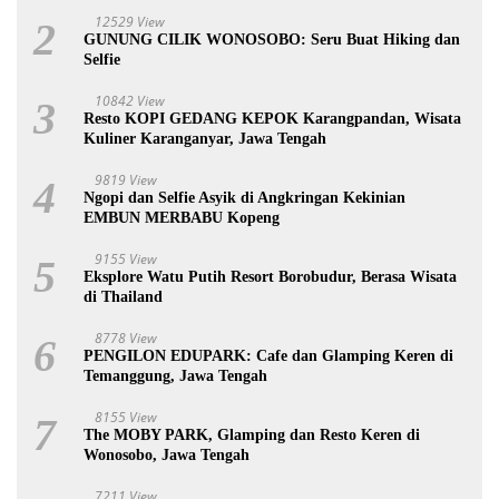
12529 View
2
GUNUNG CILIK WONOSOBO: Seru Buat Hiking dan
Selfie
10842 View
3
Resto KOPI GEDANG KEPOK Karangpandan, Wisata
Kuliner Karanganyar, Jawa Tengah
9819 View
4
Ngopi dan Selfie Asyik di Angkringan Kekinian
EMBUN MERBABU Kopeng
9155 View
5
Eksplore Watu Putih Resort Borobudur, Berasa Wisata
di Thailand
8778 View
6
PENGILON EDUPARK: Cafe dan Glamping Keren di
Temanggung, Jawa Tengah
8155 View
7
The MOBY PARK, Glamping dan Resto Keren di
Wonosobo, Jawa Tengah
7211 View