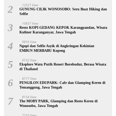
12527 View
2
GUNUNG CILIK WONOSOBO: Seru Buat Hiking dan
Selfie
10837 View
3
Resto KOPI GEDANG KEPOK Karangpandan, Wisata
Kuliner Karanganyar, Jawa Tengah
9816 View
4
Ngopi dan Selfie Asyik di Angkringan Kekinian
EMBUN MERBABU Kopeng
9152 View
5
Eksplore Watu Putih Resort Borobudur, Berasa Wisata
di Thailand
8777 View
6
PENGILON EDUPARK: Cafe dan Glamping Keren di
Temanggung, Jawa Tengah
8154 View
7
The MOBY PARK, Glamping dan Resto Keren di
Wonosobo, Jawa Tengah
7210 View