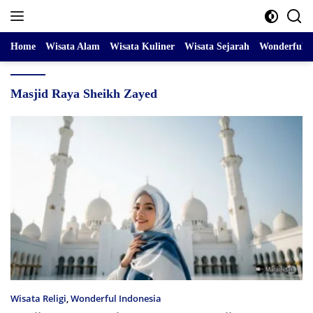
Skip
to
content
Home
Wisata Alam
Wisata Kuliner
Wisata Sejarah
Wonderful I
Masjid Raya Sheikh Zayed
Wisata Religi
,
Wonderful Indonesia