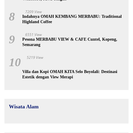
7209 View
8
Indahnya OMAH KEMBANG MERBABU: Traditional
Highland Coffee
6551 View
9
Pesona MERBABU VIEW & CAFE Cuntel, Kopeng,
Semarang
5219 View
10
Villa dan Kopi OMAH KITA Selo Boyolali: Destinasi
Estetik dengan View Merapi
Wisata Alam