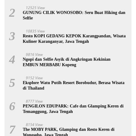
12525 View
2
GUNUNG CILIK WONOSOBO: Seru Buat Hiking dan
Selfie
10835 View
3
Resto KOPI GEDANG KEPOK Karangpandan, Wisata
Kuliner Karanganyar, Jawa Tengah
9816 View
4
Ngopi dan Selfie Asyik di Angkringan Kekinian
EMBUN MERBABU Kopeng
9152 View
5
Eksplore Watu Putih Resort Borobudur, Berasa Wisata
di Thailand
8777 View
6
PENGILON EDUPARK: Cafe dan Glamping Keren di
Temanggung, Jawa Tengah
8154 View
7
The MOBY PARK, Glamping dan Resto Keren di
Wonosobo, Jawa Tengah