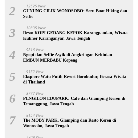
12525 View
2
GUNUNG CILIK WONOSOBO: Seru Buat Hiking dan
Selfie
10835 View
3
Resto KOPI GEDANG KEPOK Karangpandan, Wisata
Kuliner Karanganyar, Jawa Tengah
9816 View
4
Ngopi dan Selfie Asyik di Angkringan Kekinian
EMBUN MERBABU Kopeng
9152 View
5
Eksplore Watu Putih Resort Borobudur, Berasa Wisata
di Thailand
8777 View
6
PENGILON EDUPARK: Cafe dan Glamping Keren di
Temanggung, Jawa Tengah
8154 View
7
The MOBY PARK, Glamping dan Resto Keren di
Wonosobo, Jawa Tengah
7209 View